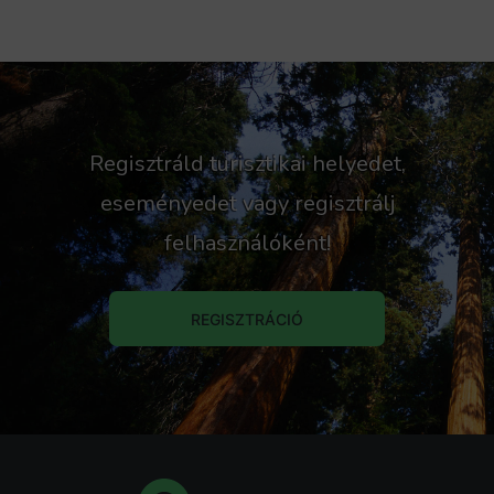
Regisztráld turisztikai helyedet,
eseményedet vagy regisztrálj
felhasználóként!
REGISZTRÁCIÓ