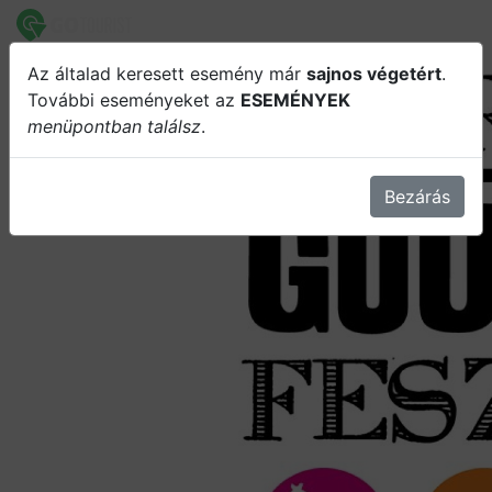
Az általad keresett esemény már
sajnos végetért
.
10. Debreceni Gourmet Fesztivál -
További eseményeket az
ESEMÉNYEK
menüpontban találsz
.
3. nap
Bezárás