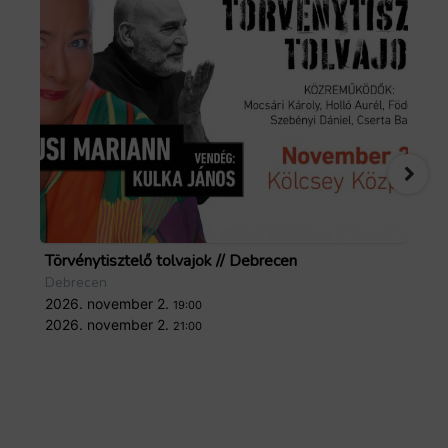
Törvénytisztelő tolvajok // Debrecen
Zo
Debrecen
De
2026. november 2.
20
19:00
2026. november 2.
20
21:00