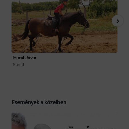
Forrás: GoTourist
HuculUdvar
Pa
Sarud
Mó
Események a közelben