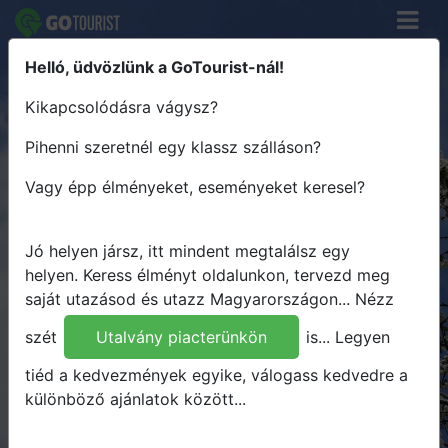
Helló, üdvözlünk a GoTourist-nál!
Keress élményt - Tervezz útvonalat
Kikapcsolódásra vágysz?
- Utazz Magyarországon
Pihenni szeretnél egy klassz szálláson?
Hova
Vagy épp élményeket, eseményeket keresel?
Mikor
Mit
Jó helyen jársz, itt mindent megtalálsz egy
Bármit
helyen.
Keress élményt oldalunkon, tervezd meg
saját utazásod és utazz Magyarországon...
Nézz
Keresés
szét
Utalvány piacterünkön
is...
Legyen
tiéd a kedvezmények egyike, válogass kedvedre a
különböző ajánlatok között...