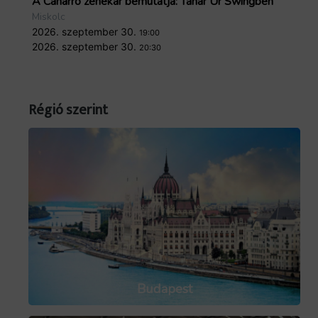
A Canarro zenekar bemutatja: Tanár Úr Swingben
TH
Miskolc
Mi
2026. szeptember 30.
20
19:00
2026. szeptember 30.
20
20:30
Régió szerint
Budapest