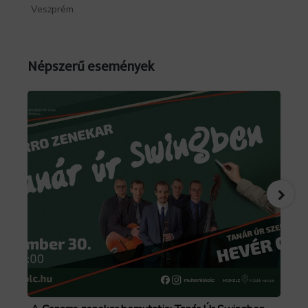
Veszprém
Ny
Népszerű események