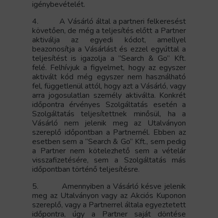
igénybevételét.
4.
A Vásárló által a partneri felkeresést
követően, de még a teljesítés előtt a Partner
aktiválja az egyedi kódot, amellyel
beazonosítja a Vásárlást és ezzel egyúttal a
teljesítést is igazolja a ”Search & Go” Kft.
felé. Felhívjuk a figyelmet, hogy az egyszer
aktivált kód még egyszer nem használható
fel, függetlenül attól, hogy azt a Vásárló, vagy
arra jogosulatlan személy aktiválta. Konkrét
időpontra érvényes Szolgáltatás esetén a
Szolgáltatás teljesítettnek minősül, ha a
Vásárló nem jelenik meg az Utalványon
szereplő időpontban a Partnernél. Ebben az
esetben sem a ”Search & Go” Kft., sem pedig
a Partner nem kötelezhető sem a vételár
visszafizetésére, sem a Szolgáltatás más
időpontban történő teljesítésre
.
5.
Amennyiben a Vásárló késve jelenik
meg az Utalványon vagy az Akciós Kuponon
szereplő, vagy a Partnerrel általa egyeztetett
időpontra, úgy a Partner saját döntése