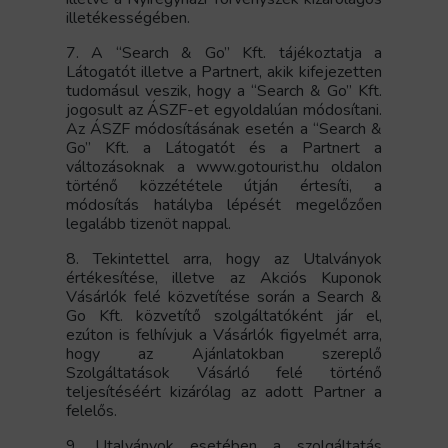
illetékességében.
7. A “Search & Go” Kft. tájékoztatja a
Látogatót illetve a Partnert, akik kifejezetten
tudomásul veszik, hogy a “Search & Go” Kft.
jogosult az ÁSZF-et egyoldalúan módosítani.
Az ÁSZF módosításának esetén a “Search &
Go” Kft. a Látogatót és a Partnert a
változásoknak a www.gotourist.hu oldalon
történő közzététele útján értesíti, a
módosítás hatályba lépését megelőzően
legalább tizenöt nappal.
8. Tekintettel arra, hogy az Utalványok
értékesítése, illetve az Akciós Kuponok
Vásárlók felé közvetítése során a Search &
Go Kft. közvetítő szolgáltatóként jár el,
ezúton is felhívjuk a Vásárlók figyelmét arra,
hogy az Ajánlatokban szereplő
Szolgáltatások Vásárló felé történő
teljesítéséért kizárólag az adott Partner a
felelős.
9. Utalványok esetében a szolgáltatás