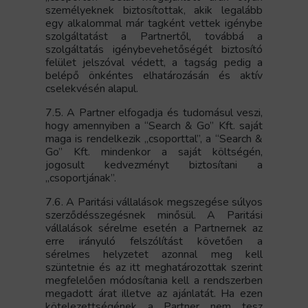
személyeknek biztosítottak, akik legalább
egy alkalommal már tagként vettek igénybe
szolgáltatást a Partnertől, továbbá a
szolgáltatás igénybevehetőségét biztosító
felület jelszóval védett, a tagság pedig a
belépő önkéntes elhatározásán és aktív
cselekvésén alapul.
7.5. A Partner elfogadja és tudomásul veszi,
hogy amennyiben a “Search & Go” Kft. saját
maga is rendelkezik „csoporttal”, a “Search &
Go” Kft. mindenkor a saját költségén,
jogosult kedvezményt biztosítani a
„csoportjának”.
7.6. A Paritási vállalások megszegése súlyos
szerződésszegésnek minősül. A Paritási
vállalások sérelme esetén a Partnernek az
erre irányuló felszólítást követően a
sérelmes helyzetet azonnal meg kell
szüntetnie és az itt meghatározottak szerint
megfelelően módosítania kell a rendszerben
megadott árat illetve az ajánlatát. Ha ezen
kötelezettségének a Partner nem tesz