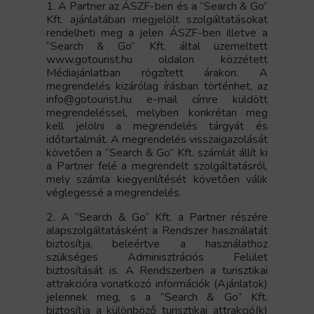
1. A Partner az ÁSZF-ben és a “Search & Go”
Kft. ajánlatában megjelölt szolgáltatásokat
rendelheti meg a jelen ÁSZF-ben illetve a
“Search & Go” Kft. által üzemeltett
www.gotourist.hu oldalon közzétett
Médiajánlatban rögzített árakon. A
megrendelés kizárólag írásban történhet, az
info@gotourist.hu e-mail címre küldött
megrendeléssel, melyben konkrétan meg
kell jelölni a megrendelés tárgyát és
időtartalmát. A megrendelés visszaigazolását
követően a “Search & Go” Kft. számlát állít ki
a Partner felé a megrendelt szolgáltatásról,
mely számla kiegyenlítését követően válik
véglegessé a megrendelés.
2. A “Search & Go” Kft. a Partner részére
alapszolgáltatásként a Rendszer használatát
biztosítja, beleértve a használathoz
szükséges Adminisztrációs Felület
biztosítását is. A Rendszerben a turisztikai
attrakcióra vonatkozó információk (Ajánlatok)
jelennek meg, s a ”Search & Go” Kft.
biztosítja a különböző turisztikai attrakció(k)