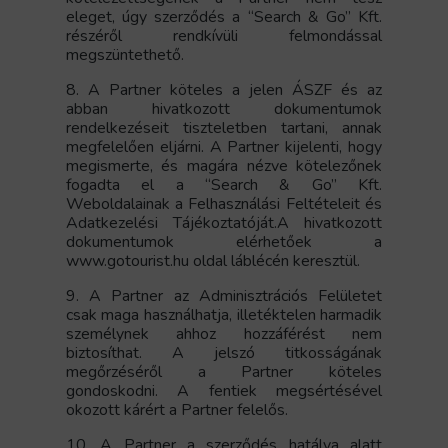
eleget, úgy szerződés a “Search & Go” Kft.
részéről rendkívüli felmondással
megszüntethető.
8. A Partner köteles a jelen ÁSZF és az
abban hivatkozott dokumentumok
rendelkezéseit tiszteletben tartani, annak
megfelelően eljárni. A Partner kijelenti, hogy
megismerte, és magára nézve kötelezőnek
fogadta el a “Search & Go” Kft.
Weboldalainak a Felhasználási Feltételeit és
Adatkezelési Tájékoztatóját.A hivatkozott
dokumentumok elérhetőek a
www.gotourist.hu oldal láblécén keresztül.
9. A Partner az Adminisztrációs Felületet
csak maga használhatja, illetéktelen harmadik
személynek ahhoz hozzáférést nem
biztosíthat. A jelszó titkosságának
megőrzéséről a Partner köteles
gondoskodni. A fentiek megsértésével
okozott kárért a Partner felelős.
10. A Partner a szerződés hatálya alatt