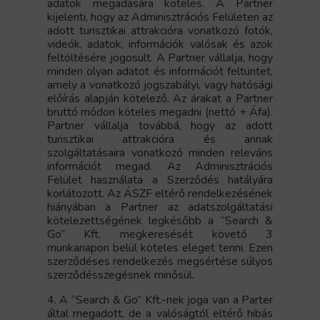
adatok megadására köteles. A Partner
kijelenti, hogy az Adminisztrációs Felületen az
adott turisztikai attrakcióra vonatkozó fotók,
videók, adatok, információk valósak és azok
feltöltésére jogosult. A Partner vállalja, hogy
minden olyan adatot és információt feltüntet,
amely a vonatkozó jogszabályi, vagy hatósági
előírás alapján kötelező. Az árakat a Partner
bruttó módon köteles megadni (nettó + Áfa).
Partner vállalja továbbá, hogy az adott
turisztikai attrakcióra és annak
szolgáltatásaira vonatkozó minden releváns
információt megad. Az Adminisztrációs
Felület használata a Szerződés hatályára
korlátozott. Az ÁSZF eltérő rendelkezésének
hiányában a Partner az adatszolgáltatási
kötelezettségének legkésőbb a “Search &
Go” Kft. megkeresését követő 3
munkanapon belül köteles eleget tenni. Ezen
szerződéses rendelkezés megsértése súlyos
szerződésszegésnek minősül.
4. A “Search & Go” Kft.-nek joga van a Parter
által megadott, de a valóságtól eltérő hibás