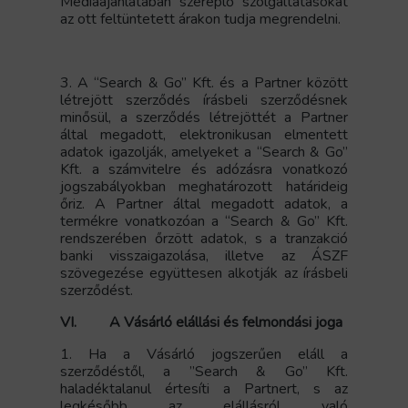
Médiaajánlatában szereplő szolgáltatásokat
az ott feltüntetett árakon tudja megrendelni.
3. A “Search & Go” Kft. és a Partner között
létrejött szerződés írásbeli szerződésnek
minősül, a szerződés létrejöttét a Partner
által megadott, elektronikusan elmentett
adatok igazolják, amelyeket a “Search & Go”
Kft. a számvitelre és adózásra vonatkozó
jogszabályokban meghatározott határideig
őriz. A Partner által megadott adatok, a
termékre vonatkozóan a “Search & Go” Kft.
rendszerében őrzött adatok, s a tranzakció
banki visszaigazolása, illetve az ÁSZF
szövegezése együttesen alkotják az írásbeli
szerződést.
VI. A Vásárló elállási és felmondási joga
1. Ha a Vásárló jogszerűen eláll a
szerződéstől, a ”Search & Go” Kft.
haladéktalanul értesíti a Partnert, s az
legkésőbb az elállásról való