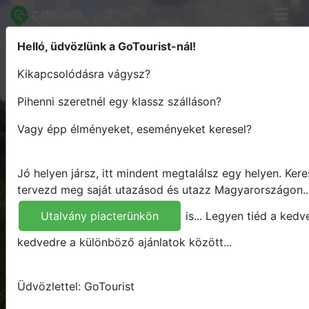
Helló, üdvözlünk a GoTourist-nál!
Keress élményt - Tervezz útvonalat
Kikapcsolódásra vágysz?
- Utazz Magyarországon
Pihenni szeretnél egy klassz szálláson?
Hova
Vagy épp élményeket, eseményeket keresel?
Mikor
Mit
Jó helyen jársz, itt mindent megtalálsz egy helyen.
Kere
Bármit
tervezd meg saját utazásod és utazz Magyarországon..
Keresés
Utalvány piacterünkön
is...
Legyen tiéd a kedv
kedvedre a különböző ajánlatok között...
Üdvözlettel: GoTourist