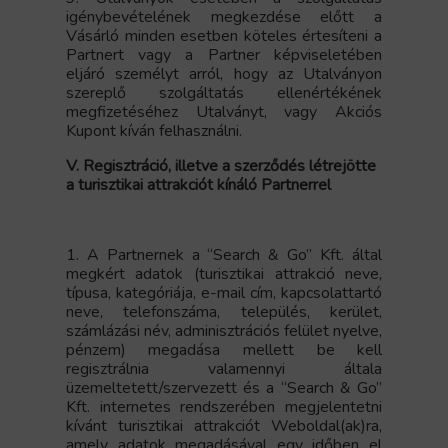
igénybevételének megkezdése előtt a
Vásárló minden esetben köteles értesíteni a
Partnert vagy a Partner képviseletében
eljáró személyt arról, hogy az Utalványon
szereplő szolgáltatás ellenértékének
megfizetéséhez Utalványt, vagy Akciós
Kupont kíván felhasználni.
V. Regisztráció, illetve a szerződés létrejötte
a turisztikai attrakciót kínáló Partnerrel
1. A Partnernek a “Search & Go” Kft. által
megkért adatok (turisztikai attrakció neve,
típusa, kategóriája, e-mail cím, kapcsolattartó
neve, telefonszáma, település, kerület,
számlázási név, adminisztrációs felület nyelve,
pénzem) megadása mellett be kell
regisztrálnia valamennyi általa
üzemeltetett/szervezett és a “Search & Go”
Kft. internetes rendszerében megjelentetni
kívánt turisztikai attrakciót Weboldal(ak)ra,
amely adatok megadásával egy időben el