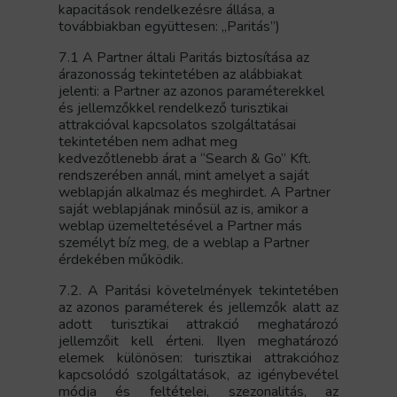
kapacitások rendelkezésre állása, a
továbbiakban együttesen: „Paritás”)
7.1 A Partner általi Paritás biztosítása az
árazonosság tekintetében az alábbiakat
jelenti: a Partner az azonos paraméterekkel
és jellemzőkkel rendelkező turisztikai
attrakcióval kapcsolatos szolgáltatásai
tekintetében nem adhat meg
kedvezőtlenebb árat a “Search & Go” Kft.
rendszerében annál, mint amelyet a saját
weblapján alkalmaz és meghirdet. A Partner
saját weblapjának minősül az is, amikor a
weblap üzemeltetésével a Partner más
személyt bíz meg, de a weblap a Partner
érdekében működik.
7.2. A Paritási követelmények tekintetében
az azonos paraméterek és jellemzők alatt az
adott turisztikai attrakció meghatározó
jellemzőit kell érteni. Ilyen meghatározó
elemek különösen: turisztikai attrakcióhoz
kapcsolódó szolgáltatások, az igénybevétel
módja és feltételei, szezonalitás, az