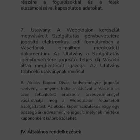
részére a foglalásokkal és a felek
elszámolásával kapcsolatos adatokat.
7. Utalvány: A Weboldalon keresztül
megvásárolt Szolgáltatás igénybevételére
jogosító elektronikus, pdf formátumban a
Vásárlónak e-mailben megküldött
dokumentum. Az Utalvány a Szolgáltatás
igénybevételére jogosító teljes díj Vásárló
általi megfizetését igazolja. Az Utalvány
többcélú utalványnak minősül.
8. Akciós Kupon:
Olyan kedvezményre jogosító
szelvény, amelynek felhasználásával a Vásárló az
azon feltüntetett értékben, árkedvezménnyel
vásárolhatja meg a Weboldalon feltüntetett
Szolgáltatást.
Az akciós kupon százalékos vagy egy
összegű árkedvezményre jogosít, melynek mértéke
kupononként különböző lehet.
IV. Általános rendelkezések