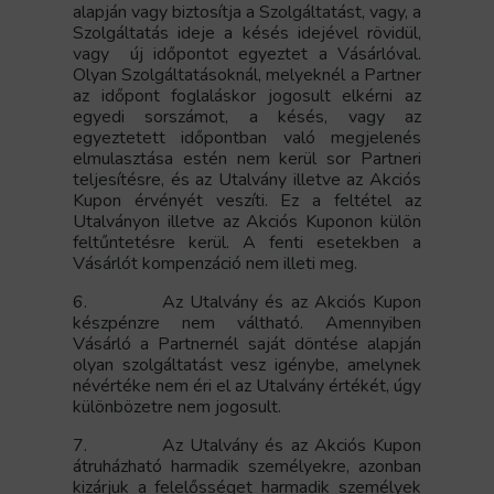
alapján vagy biztosítja a Szolgáltatást, vagy, a
Szolgáltatás ideje a késés idejével rövidül,
vagy új időpontot egyeztet a Vásárlóval.
Olyan Szolgáltatásoknál, melyeknél a Partner
az időpont foglaláskor jogosult elkérni az
egyedi sorszámot, a késés, vagy az
egyeztetett időpontban való megjelenés
elmulasztása estén nem kerül sor Partneri
teljesítésre, és az Utalvány illetve az Akciós
Kupon érvényét veszíti. Ez a feltétel az
Utalványon illetve az Akciós Kuponon külön
feltűntetésre kerül. A fenti esetekben a
Vásárlót kompenzáció nem illeti meg.
6.
Az Utalvány és az Akciós Kupon
készpénzre nem váltható. Amennyiben
Vásárló a Partnernél saját döntése alapján
olyan szolgáltatást vesz igénybe, amelynek
névértéke nem éri el az Utalvány értékét, úgy
különbözetre nem jogosult.
7.
Az Utalvány és az Akciós Kupon
átruházható harmadik személyekre, azonban
kizárjuk a felelősséget harmadik személyek