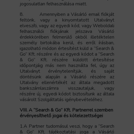
jogosulatlan felhasználása miatt.
8.
Amennyiben a Vásárló email fiókját
feltörik, vagy a kinyomtatott Utalványt
elveszíti, vagy az egyedi kód, vagy Weboldali
felhasználói fiókjának jelszava Vásárló
érdekkörében felmerülő okból illetéktelen
személy birtokába kerül, és erről írásban,
igazolható módon értesítést küld a ”Search &
Go” Kft. részére és az egyedi kódot a ”Search
& Go” Kft. részére küldött értesítése
időpontjáig más nem használta fel, úgy az
Utalványt érvénytelenítjük, és saját
döntésünk alapján a Vásárló részére az
Utalvány ellenértékét az általa megadott
bankszámlaszámra visszautaljuk, vagy
részére új, egyedi kódot biztosítunk az általa
vásárolt Szolgáltatás igénybevételéhez.
VIII. A “Search & Go” Kft. Partnerrel szemben
érvényesíthető jogai és kötelezettségei
1.A Partner tudomásul veszi, hogy a “Search
& Go” Kft. tájékoztatási joga a Vásárló