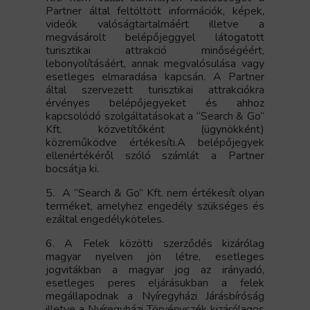
Partner által feltöltött információk, képek,
videók valóságtartalmáért illetve
a
megvásárolt belépőjeggyel látogatott
turisztikai attrakció minőségéért,
lebonyolításáért, annak megvalósulása vagy
esetleges elmaradása kapcsán. A Partner
által szervezett turisztikai attrakciókra
érvényes belépőjegyeket és ahhoz
kapcsolódó szolgáltatásokat a “Search & Go”
Kft. közvetítőként (ügynökként)
közreműködve értékesíti.A belépőjegyek
ellenértékéről szóló számlát a Partner
bocsátja ki.
5. A “Search & Go” Kft. nem értékesít olyan
terméket, amelyhez engedély szükséges és
ezáltal engedélyköteles.
6. A Felek közötti szerződés kizárólag
magyar nyelven jön létre, esetleges
jogvitákban a magyar jog az irányadó,
esetleges peres eljárásukban a felek
megállapodnak a Nyíregyházi Járásbíróság
illetve a Nyíregyházi Törvényszék kizárólagos