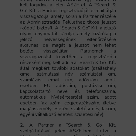
kell fogadnia a jelen ÁSZF-et. A “Search &
Go” Kft. a Partner regisztrációját e-mail útján
visszaigazolja, amely során a Partner részére
az Adminisztrációs Felülethez titkos jelszót
(kódot) biztosít. A “Search & Go” Kft. a jelszó
olyan lenyomatát tárolja, amely kizárólag a
jelszó helyességének ellenőrzésére
alkalmas, de magát a jelszót nem lehet
belőle visszaállítani. Partnernek a
visszaigazolást követően a regisztrációja
részeként meg kell adnia a “Search & Go” Kft.
által megkért további adatokat (szálláshely
címe, számlázási név, számlázási cím,
számlázási email cím, adószám, adott
esetben EU adószám, postázási cím,
kapcsolattartó neve és telefonszáma,
automatikus hívásértesítési szám, adott
esetben fax szám, cégjegyzékszám, illetve
magánszemély esetén: születési név, lakcím,
egyéni vállalkozó esetén: születési név).
2. A Partner a “Search & Go” Kft.
szolgáltatásait jelen ÁSZF-ben, illetve a