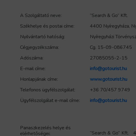
A Szolgáltató neve:
”Search & Go” Kft.
Székhelye és postai címe:
4400 Nyíregyháza, Nyír
Nyilvántartó hatóság:
Nyíregyházi Törvénys
Cégjegyzékszáma:
Cg. 15-09-086745
Adószáma:
27085055-2-15
E-mail címe:
info@gotourist.hu
Honlapjának címe:
www.gotourist.hu
Telefonos ügyfélszolgálat:
+36 70/457 9749
Ügyfélszolgálat e-mail címe:
info@gotourist.hu
Panaszkezelés helye és
”Search & Go” Kft. 44
elérhetőségei: