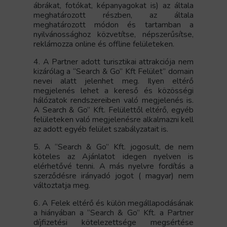
ábrákat, fotókat, képanyagokat is) az általa
meghatározott részben, az általa
meghatározott módon és tartamban a
nyilvánossághoz közvetítse, népszerűsítse,
reklámozza online és offline felületeken.
4. A Partner adott turisztikai attrakciója nem
kizárólag a “Search & Go” Kft Felület” domain
nevei alatt jelenhet meg. Ilyen eltérő
megjelenés lehet a kereső és közösségi
hálózatok rendszereiben való megjelenés is.
A Search & Go” Kft. Felülettől eltérő, egyéb
felületeken való megjelenésre alkalmazni kell
az adott egyéb felület szabályzatait is.
5. A “Search & Go” Kft. jogosult, de nem
köteles az Ajánlatot idegen nyelven is
elérhetővé tenni. A más nyelvre fordítás a
szerződésre irányadó jogot ( magyar) nem
változtatja meg.
6. A Felek eltérő és külön megállapodásának
a hiányában a “Search & Go” Kft. a Partner
díjfizetési kötelezettsége megsértése