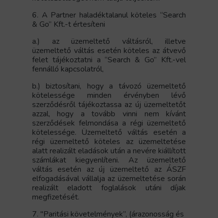
6. A Partner haladéktalanul köteles “Search
& Go” Kft.-t értesíteni
a.) az üzemeltető váltásról, illetve
üzemeltető váltás esetén köteles az átvevő
felet tájékoztatni a “Search & Go” Kft.-vel
fennálló kapcsolatról,
b.) biztosítani, hogy a távozó üzemeltető
kötelessége minden érvényben lévő
szerződésről tájékoztassa az új üzemeltetőt
azzal, hogy a tovább vinni nem kívánt
szerződések felmondása a régi üzemeltető
kötelessége. Üzemeltető váltás esetén a
régi üzemeltető köteles az üzemeltetése
alatt realizált eladások után a nevére kiállított
számlákat kiegyenlíteni. Az üzemeltető
váltás esetén az új üzemeltető az ÁSZF
elfogadásával vállalja az üzemeltetése során
realizált eladott foglalások utáni díjak
megfizetését.
7. "Paritási követelmények”, (árazonosság és