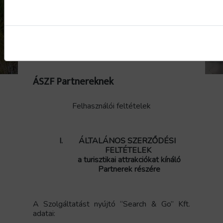
ÁSZF Partnereknek
Felhasználói feltételek
I.
ÁLTALÁNOS SZERZŐDÉSI
FELTÉTELEK
a turisztikai attrakciókat kínáló
Partnerek részére
A Szolgáltatást nyújtó “Search & Go” Kft.
adatai: