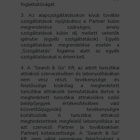
foglalhatóságát.
3. Az alapszolgáltatásokon kívüli további
szolgáltatások nyújtásához a Partner külön
megrendelése szükséges, amely
szolgáltatások külön díj mellett vehetők
igénybe (egyéb szolgáltatások). Egyéb
szolgáltatások megrendelése esetén a
„Szolgáltatás” fogalma alatt az egyéb
szolgáltatásokat is érteni kell.
4. A “Search & Go” Kft. az adott turisztikai
attrakció szervezésében és lebonyolításában
nem vesz részt, tevékenysége és
felelőssége kizárólag a meghirdetett
turisztikai attrakciók bemutatására illetve a
meghirdetett turisztikai attrakciókra szóló
belépőjegyek értékesítésében való
közvetítői(ügynöki) tevékenységre
korlátozódik. A turisztikai attrakció
meghirdetettnek megfelelő lebonyolítása az
azt szervező Partner (a továbbiakban:
Partner) kötelezettsége. A “Search & Go”
Kft. nem vállal semmilyen felelősséget a