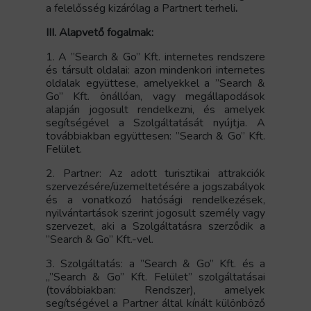
a felelősség kizárólag a Partnert terheli
.
III. Alapvető fogalmak:
1. A ”Search & Go” Kft. internetes rendszere
és társult oldalai: azon mindenkori internetes
oldalak együttese, amelyekkel a ”Search &
Go” Kft. önállóan, vagy megállapodások
alapján jogosult rendelkezni, és amelyek
segítségével a Szolgáltatását nyújtja. A
továbbiakban együttesen: ”Search & Go” Kft.
Felület.
2. Partner: Az adott turisztikai attrakciók
szervezésére/üzemeltetésére a jogszabályok
és a vonatkozó hatósági rendelkezések,
nyilvántartások szerint jogosult személy vagy
szervezet, aki a Szolgáltatásra szerződik a
”Search & Go” Kft.-vel.
3. Szolgáltatás: a ”Search & Go” Kft. és a
„”Search & Go” Kft. Felület” szolgáltatásai
(továbbiakban: Rendszer), amelyek
segítségével a Partner által kínált különböző