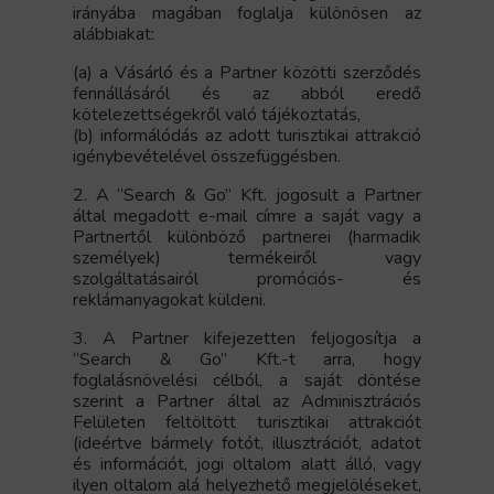
irányába magában foglalja különösen az
alábbiakat:
(a) a Vásárló és a Partner közötti szerződés
fennállásáról és az abból eredő
kötelezettségekről való tájékoztatás,
(b) informálódás az adott turisztikai attrakció
igénybevételével összefüggésben.
2. A “Search & Go” Kft. jogosult a Partner
által megadott e-mail címre a saját vagy a
Partnertől különböző partnerei (harmadik
személyek) termékeiről vagy
szolgáltatásairól promóciós- és
reklámanyagokat küldeni.
3. A Partner kifejezetten feljogosítja a
“Search & Go” Kft.-t arra, hogy
foglalásnövelési célból, a saját döntése
szerint a Partner által az Adminisztrációs
Felületen feltöltött turisztikai attrakciót
(ideértve bármely fotót, illusztrációt, adatot
és információt, jogi oltalom alatt álló, vagy
ilyen oltalom alá helyezhető megjelöléseket,