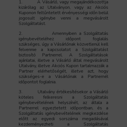
1.
A Vásárló, vagy megajándékozottja
kizárólag az Utalványon, vagy az Akciós
Kuponon feltűntetett érvényességi időn belül
jogosult igénybe venni a megvásárolt
Szolgáltatást.
2.
Amennyiben a Szolgáltatás
igénybevételéhez időpont foglalás
szükséges, úgy a Vásárlónak közvetlenül kell
felvennie a kapcsolatot a Szolgáltatást
biztosító Partnerrel. A Szolgáltatások
ajánlatai, illetve a Vásárló által megvásárolt
Utalvány, illetve Akciós Kupon tartalmazzák a
Partner elérhetőségét, illetve azt, hogy
szükséges-e a Vásárlónak a Partnernél
időpontot foglalnia.
3.
Utalvány értékesítésekor a Vásárló
köteles felkeresni a Szolgáltatás
igénybevételének helyszínét, az általa a
Partnerrel egyeztetett időpontban, és a
Szolgáltatás igénybevételének megkezdése
előtt az egyedi sorszáma megadásával
kezdeményezheti a Szolgáltatás