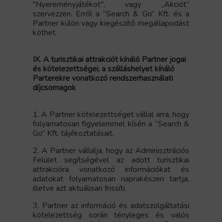
"Nyereményjátékot", vagy „Akciót”
szervezzen. Erről a “Search & Go” Kft. és a
Partner külön vagy kiegészítő megállapodást
köthet.
IX. A turisztikai attrakciót kínáló Partner jogai
és kötelezettségei, a szálláshelyet kínáló
Parterekre vonatkozó rendszerhasználati
díjcsomagok
1. A Partner kötelezettséget vállal arra, hogy
folyamatosan figyelemmel kíséri a “Search &
Go” Kft. tájékoztatásait.
2. A Partner vállalja, hogy az Adminisztrációs
Felület segítségével az adott turisztikai
attrakcióra vonatkozó információkat és
adatokat folyamatosan naprakészen tartja,
illetve azt aktuálisan frissíti.
3. Partner az információ és adatszolgáltatási
kötelezettség során tényleges és valós