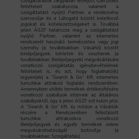
szolgáltatások tárgyában létrejött szerződés
feltételeit szabályozza, valamint a
szolgáltatást nyújtó Partner, a rendezvény
szervezője és a Látogató között keletkező
jogokat és kötelezettségeket is. Továbbá
jelen ÁSZF határozza meg a szolgáltatást
nyújtó Partner, valamint az internetes
rendszerét használó természetes vagy jogi
személy (a továbbiakban: Vásárló) között
belépőjegyek, bérletek és voucherek (a
továbbiakban: Belépőjegyek) megvásárlására
vonatkozó szolgáltatás igénybevételének
feltételeit is, és azt, hogy foglalható(k)
legyen(ek) a “Search & Go” Kft. internetes
turisztikai attrakció foglalási rendszerében.
Amennyiben utóbbi termékek értékesítésére
vonatkozó szabályok eltérnek az általános
szabályoktól, úgy a jelen ÁSZF ezt külön jelzi.
A “Search & Go” Kft. ily módon a Vásárlók
részére a Rendszerében fellistázott
turisztikai attrakciókra vonatkozó
Belépőjegyek és egyéb termékek online
megvásárolhatóságát biztosítja (a
továbbiakban: Szolgáltatás).