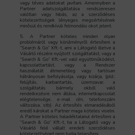
vagy téves adatokat javítani. Amennyiben a
Partner adatszolgáltatása rendszeresen
valótlan vagy hibás, az a szerződéses
kötelezettségek lényeges megsértésének
minősül és rendkívüli felmondási okot jelent.
5. A Partner köteles minden olyan
problémáról vagy körülményről értesíteni a
“Search & Go” Kft.-t, ami a Látogató illetve a
Vásárló részére nyújtott szolgáltatást, vagy a
“Search & Go” Kft.-vel való együttműködést,
kapcsolattartást, vagy a Rendszer
használatát átmenetileg vagy tartósan
hátrányosan befolyásolja, vagy kizárja, (pld.:
felújítás, karbantartás, üzemzavar, a
szolgáltatás bármely okból való
rendelkezésre nem állása, internetkapcsolat
elégtelensége, e-mail cím, telefonszám
változása, stb). Az értesítés elmaradásából
eredő károkat a Partner maga köteles viselni.
A Partner köteles haladéktalanul értesíteni a
“Search & Go” Kft.-t, ha a Látogató vagy a
Vásárló felé vállalt eredeti szerződéses
kötelezettséget nem tudja teljesíteni.