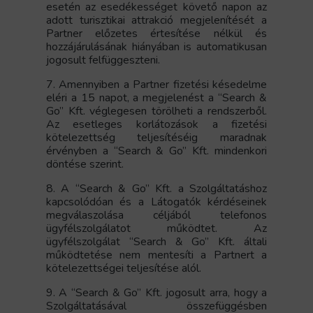
esetén az esedékességet követő napon az
adott turisztikai attrakció megjelenítését a
Partner előzetes értesítése nélkül és
hozzájárulásának hiányában is automatikusan
jogosult felfüggeszteni.
7. Amennyiben a Partner fizetési késedelme
eléri a 15 napot, a megjelenést a “Search &
Go” Kft. véglegesen törölheti a rendszerből.
Az esetleges korlátozások a fizetési
kötelezettség teljesítéséig maradnak
érvényben a “Search & Go” Kft. mindenkori
döntése szerint.
8. A “Search & Go” Kft. a Szolgáltatáshoz
kapcsolódóan és a Látogatók kérdéseinek
megválaszolása céljából telefonos
ügyfélszolgálatot működtet. Az
ügyfélszolgálat “Search & Go” Kft. általi
működtetése nem mentesíti a Partnert a
kötelezettségei teljesítése alól.
9. A “Search & Go” Kft. jogosult arra, hogy a
Szolgáltatásával összefüggésben