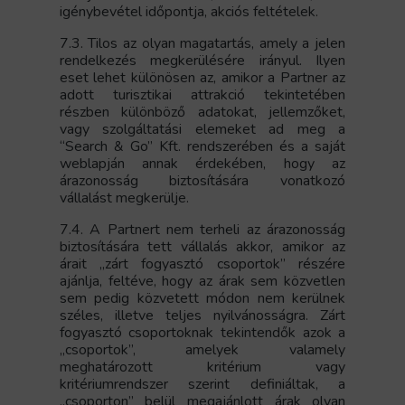
igénybevétel időpontja, akciós feltételek.
7.3. Tilos az olyan magatartás, amely a jelen
rendelkezés megkerülésére irányul. Ilyen
eset lehet különösen az, amikor a Partner az
adott turisztikai attrakció tekintetében
részben különböző adatokat, jellemzőket,
vagy szolgáltatási elemeket ad meg a
“Search & Go” Kft. rendszerében és a saját
weblapján annak érdekében, hogy az
árazonosság biztosítására vonatkozó
vállalást megkerülje.
7.4. A Partnert nem terheli az árazonosság
biztosítására tett vállalás akkor, amikor az
árait „zárt fogyasztó csoportok” részére
ajánlja, feltéve, hogy az árak sem közvetlen
sem pedig közvetett módon nem kerülnek
széles, illetve teljes nyilvánosságra. Zárt
fogyasztó csoportoknak tekintendők azok a
„csoportok”, amelyek valamely
meghatározott kritérium vagy
kritériumrendszer szerint definiáltak, a
„csoporton” belül megajánlott árak olyan