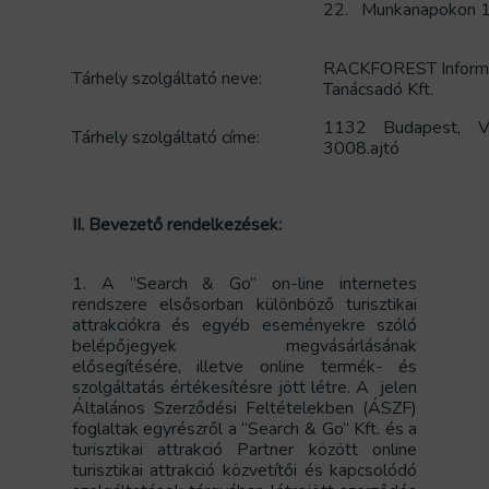
22. Munkanapokon 1
RACKFOREST Informat
Tárhely szolgáltató neve:
Tanácsadó Kft.
1132 Budapest, V
Tárhely szolgáltató címe:
3008.ajtó
II. Bevezető rendelkezések:
1.
A “Search & Go” on-line internetes
rendszere elsősorban különböző turisztikai
attrakciókra és egyéb eseményekre szóló
belépőjegyek megvásárlásának
elősegítésére, illetve online termék- és
szolgáltatás értékesítésre jött létre. A jelen
Általános Szerződési Feltételekben (ÁSZF)
foglaltak egyrészről a ”Search & Go” Kft. és a
turisztikai attrakció Partner között online
turisztikai attrakció közvetítői és kapcsolódó