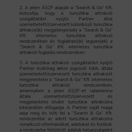
2. A jelen ÁSZF alapján a ”Search & Go” Kft.
biztosítja, hogy a turisztikai attrakció
szolgáltatást nyújtó Partner által
üzemeltetett/szervezett különböző turisztikai
attrakció(k) megjelenjen(ek) a “Search & Go”
Kft. internetes turisztikai attrakció
rendszerében
és foglalható(k) legyen(ek) a
“Search & Go” Kft. internetes turisztikai
attrakció foglalási rendszerében.
3. A turisztikai attrakció szolgáltatást nyújtó
Partner kizárólag akkor jogosult több, általa
üzemeltetett/szervezett turisztikai attrakciót
megjelentetni a “Search & Go” Kft. internetes
turisztikai attrakció rendszerében,
amennyiben a jelen ÁSZF-et valamennyi
általa üzemeltetett/szervezett és
megjelentetni kívánt turisztikai attrakcióra
kiterjedően elfogadja. A Partner saját maga
adja meg és tölti fel a ”Search & Go” Kft.
rendszerébe az adott turisztikai attrakcióra
vonatkozó információkat, adatokat és fotókat,
a rendszerbe feltöltött adatok helyességéért