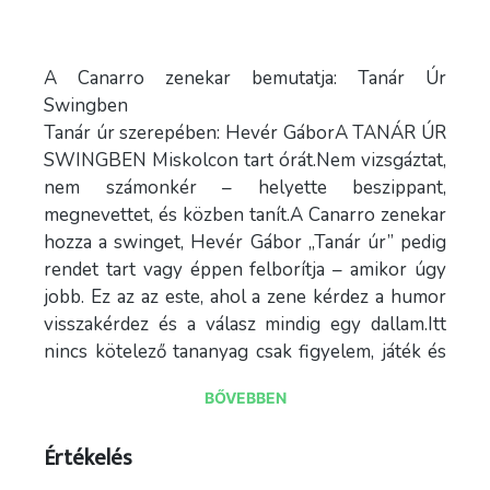
A Canarro zenekar bemutatja: Tanár Úr
Swingben
Tanár úr szerepében: Hevér GáborA TANÁR ÚR
SWINGBEN Miskolcon tart órát.Nem vizsgáztat,
nem számonkér – helyette beszippant,
megnevettet, és közben tanít.A Canarro zenekar
hozza a swinget, Hevér Gábor „Tanár úr” pedig
rendet tart vagy éppen felborítja – amikor úgy
jobb. Ez az az este, ahol a zene kérdez a humor
visszakérdez és a válasz mindig egy dallam.Itt
nincs kötelező tananyag csak figyelem, játék és
egy óra, ami biztosan túlnyúlik.Az előadás
BŐVEBBEN
hossza 90 perc, szünet nélkül.Online
jegyvásárlás: https://muveszetekhazamiskolc.jegy.hu/...
Értékelés
canar.../1439099
Jegyek kaphatók: