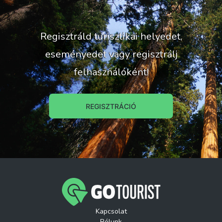
Regisztráld turisztikai helyedet,
eseményedet vagy regisztrálj
felhasználóként!
REGISZTRÁCIÓ
Kapcsolat
Rólunk