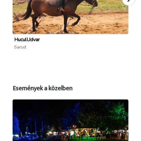
Forrás: facebook.com/events/821958710559944
HuculUdvar
Pa
Sarud
Mó
Események a közelben