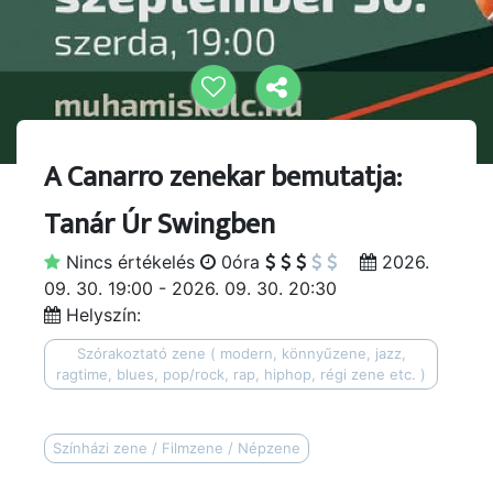
A Canarro zenekar bemutatja:
Tanár Úr Swingben
Nincs értékelés
0óra
2026.
09. 30. 19:00 - 2026. 09. 30. 20:30
Helyszín:
Szórakoztató zene ( modern, könnyűzene, jazz,
ragtime, blues, pop/rock, rap, hiphop, régi zene etc. )
Színházi zene / Filmzene / Népzene