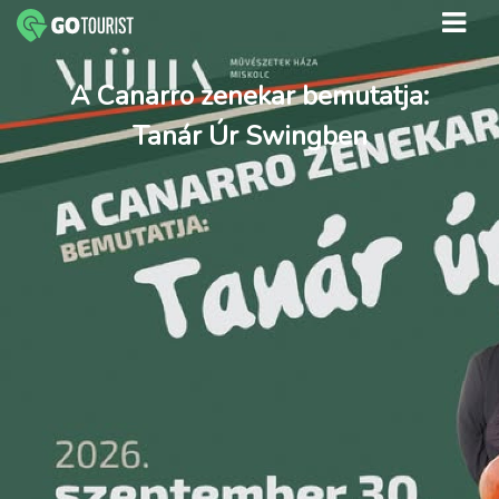
A Canarro zenekar bemutatja:
Tanár Úr Swingben