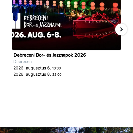
Debreceni Bor- és Jazznapok 2026
Tö
Debrecen
De
2026. augusztus 6.
20
16:00
2026. augusztus 8.
20
22:00