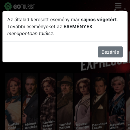
Az általad keresett esemény már
sajnos végetért
.
Gyilkosság az Orient Expresszen
További eseményeket az
ESEMÉNYEK
menüpontban találsz
.
Bezárás