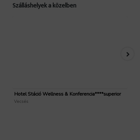
Szálláshelyek a közelben
Hotel Stáció Wellness & Konferencia****superior
Pa
Vecsés
Gö