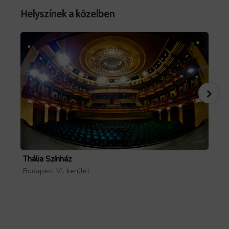
Helyszínek a közelben
Thália Színház
Ma
Budapest VI. kerület
Bud