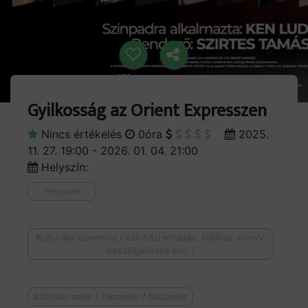
Gyilkosság az Orient Expresszen
Nincs értékelés
0óra
2025.
11. 27. 19:00 - 2026. 01. 04. 21:00
Helyszín:
Program
Kulturális esemény ( színházi előadás, kiállítás, könyv,
beszélgetések etc. )
Színházi zene / Filmzene / Népzene