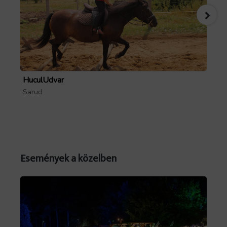
HuculUdvar
Pa
Sarud
Mó
Események a közelben