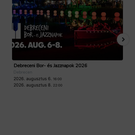
Debreceni Bor- és Jazznapok 2026
Tö
Debrecen
De
2026. augusztus 6.
20
16:00
2026. augusztus 8.
20
22:00