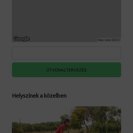
Bencsik-Kovács Zoltán - dalszerzés, gitár
Tatár Árpád - gitár
Lázár Tibor - basszusgitár
Kovács Tamás - dob
Kővágó Zsolt - billentyűk, vokál
ÚTVONALTERVEZÉS
Helyszínek a közelben