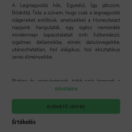
A Legnagyobb hős, Egyedül, Így játszom,
Bódottá, Tele a szívem, hogy csak a legnagyobb
slágereket említsük, amelyekkel a Honeybeast
napjaink hangulatát, egy egész nemzedék
mindennapi tapasztalatait önti fülbemászó,
izgalmas dallamokba, elmés dalszövegekbe,
utánozhatatlan, hol elégikus, hol eksztatikus
zenei élményekbe.
Platina és aranylemezek, több száz koncert, a
műfaji találkozásoknak is teret adó, tematikus
BŐVEBBEN
koncertturnék – többek között szimfonikus
művészekkel, a Szegedi Kortárs Balettel és
ELÉRHETŐ JEGYEK
Ráskó Eszter humoristával – állnak a népszerű
együttes mögött. A Tarján Zsófi vezette zenekar
Értékelés
2011 óta a hazai könnyűzenei színtér egyik