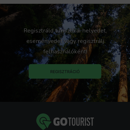
Forrás: GoTourist
Regisztráld turisztikai helyedet,
eseményedet vagy regisztrálj
felhasználóként!
REGISZTRÁCIÓ