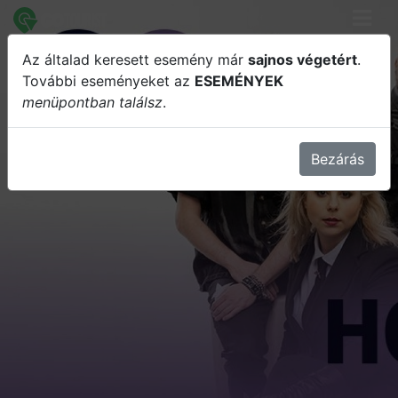
Az általad keresett esemény már
sajnos végetért
.
HONEYBEAST
További eseményeket az
ESEMÉNYEK
menüpontban találsz
.
Bezárás