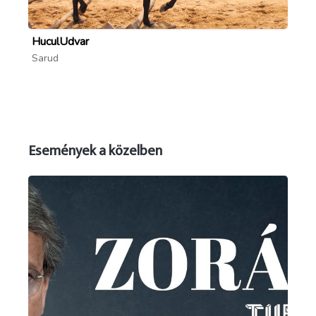
HuculUdvar
Pa
Sarud
Mó
Események a közelben
Forrás: facebook.com/events/965794816025779