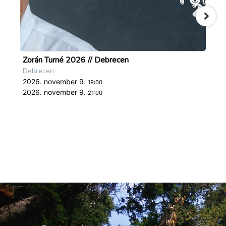
Zorán Turné 2026 // Debrecen
By
Debrecen
Nyí
2026. november 9.
20
19:00
2026. november 9.
20
21:00