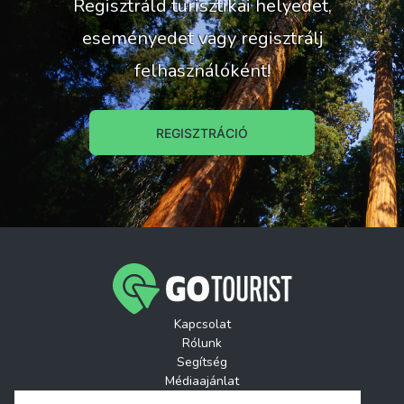
Regisztráld turisztikai helyedet,
eseményedet vagy regisztrálj
felhasználóként!
REGISZTRÁCIÓ
Kapcsolat
Rólunk
Segítség
Médiaajánlat
Játékszabályzatok