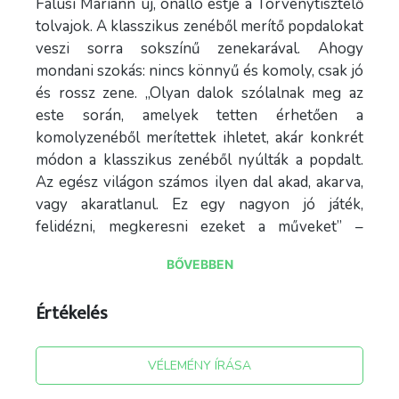
Falusi Mariann új, önálló estje a Törvénytisztelő
tolvajok. A klasszikus zenéből merítő popdalokat
veszi sorra sokszínű zenekarával. Ahogy
mondani szokás: nincs könnyű és komoly, csak jó
és rossz zene. „Olyan dalok szólalnak meg az
este során, amelyek tetten érhetően a
komolyzenéből merítettek ihletet, akár konkrét
módon a klasszikus zenéből nyúlták a popdalt.
Az egész világon számos ilyen dal akad, akarva,
vagy akaratlanul. Ez egy nagyon jó játék,
felidézni, megkeresni ezeket a műveket” –
mondja az estéről Falusi Mariann. A koncert
BŐVEBBEN
társszerkesztője, Fáy Miklós pedig így járja
körbe a koncepciót: "Motoszkál a dallam a szerző
Értékelés
fejében, vagy lehet, hogy nem is motoszkál, épp
ez a baj, valamit írni kellene, lehetőleg egy nagy
slágert, amire ezrek és milliók sírják tele a
VÉLEMÉNY ÍRÁSA
párnájukat. És nem jön a megoldás, és hiába a