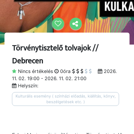
Törvénytisztelő tolvajok //
Debrecen
Nincs értékelés
0óra
2026.
11. 02. 19:00 - 2026. 11. 02. 21:00
Helyszín:
Kulturális esemény ( színházi előadás, kiállítás, könyv,
beszélgetések etc. )