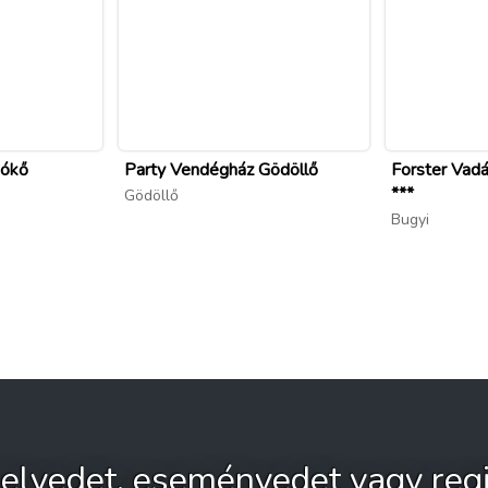
gókő
Party Vendégház Gödöllő
Forster Vadá
***
Gödöllő
Bugyi
 helyedet, eseményedet vagy regi