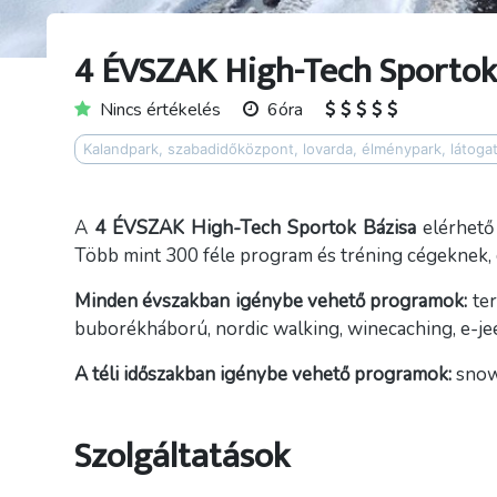
4 ÉVSZAK High-Tech Sportok
Nincs értékelés
6óra
Kalandpark, szabadidőközpont, lovarda, élménypark, látoga
A
4 ÉVSZAK High-Tech Sportok Bázisa
elérhető
Több mint 300 féle program és tréning cégeknek, 
Minden évszakban igénybe vehető programok:
ter
buborékháború, nordic walking, winecaching, e-jee
A téli időszakban igénybe vehető programok:
snow
Szolgáltatások