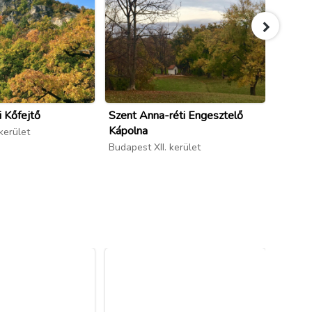
 Kőfejtő
Szent Anna-réti Engesztelő
Normaf
Kápolna
kerület
Budapes
Budapest XII. kerület