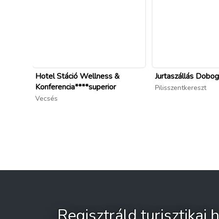
Hotel Stáció Wellness &
Jurtaszállás Dobo
Konferencia****superior
Pilisszentkereszt
Vecsés
Regisztráld turisztikai