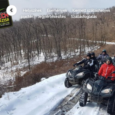
Helyszínek
Események
Kiemelt szálláshelyek
piactér
Jegyértékesítés
Szállásfoglalás