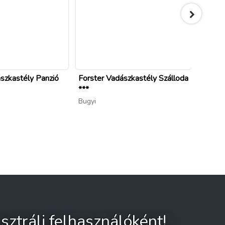
szkastély Panzió
Forster Vadászkastély Szálloda
Árnyas
***
Gödöll
Bugyi
sztrálj felhasználóként!