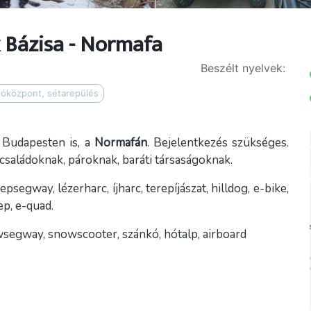
 Bázisa - Normafa
Beszélt nyelvek:
tóközpont, sétarepülés
 Budapesten is, a
Normafán
. Bejelentkezés szükséges.
családoknak, pároknak, baráti társaságoknak.
epsegway, lézerharc, íjharc, terepíjászat, hilldog, e-bike,
p, e-quad.
segway, snowscooter, szánkó, hótalp, airboard