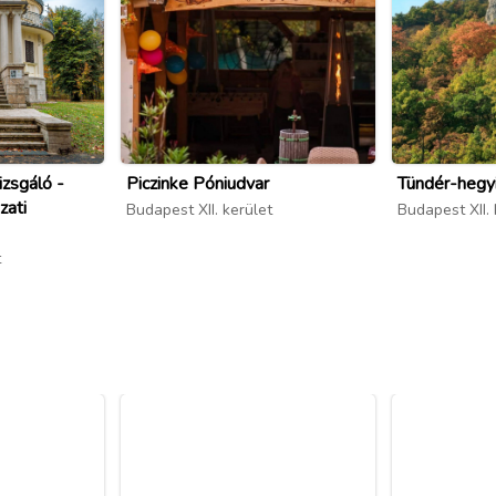
izsgáló -
Piczinke Póniudvar
Tündér-hegyi
zati
Budapest XII. kerület
Budapest XII. 
t