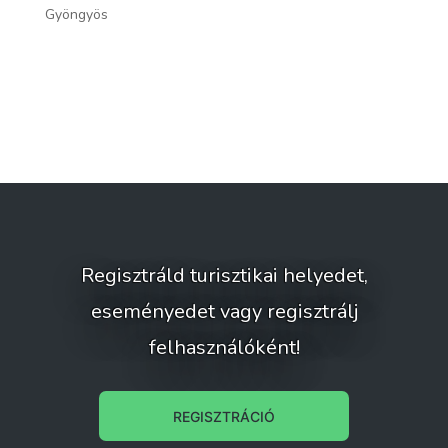
Gyöngyös
Gy
Regisztráld turisztikai helyedet,
eseményedet vagy regisztrálj
felhasználóként!
REGISZTRÁCIÓ