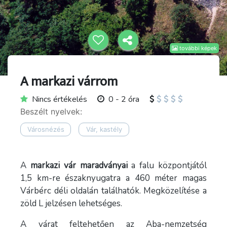
további képek
A markazi várrom
Nincs értékelés
0 - 2 óra
Beszélt nyelvek:
Városnézés
Vár, kastély
A
markazi vár maradványai
a falu központjától
1,5 km-re északnyugatra a 460 méter magas
Várbérc déli oldalán találhatók. Megközelítése a
zöld L jelzésen lehetséges.
A várat feltehetően az Aba-nemzetség