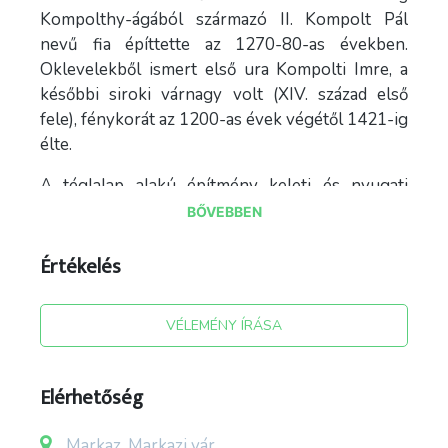
Kompolthy-ágából származó II. Kompolt Pál
nevű fia építtette az 1270-80-as években.
Oklevelekből ismert első ura Kompolti Imre, a
későbbi siroki várnagy volt (XIV. század első
fele), fénykorát az 1200-as évek végétől 1421-ig
élte.
A téglalap alakú építmény keleti és nyugati
oldalfalának maradványa 32 méter hosszú, déli
BŐVEBBEN
és északi fala, pedig 25 méter. A keleti fal
vastagsága 2 m, magassága, pedig 6 méter
Értékelés
lehetett, a többi fal, amely meredekebb
hegyoldalra épült, 180 centiméteres volt. Az
VÉLEMÉNY ÍRÁSA
északi rész falait – ahol a bejáratot kialakították –
ma már a romtörmelékek teljesen eltakarják.
Elérhetőség
Turistaút: A faluközpontban, a Postánál (Fő út
102.) található szélkakas jellegű útbaigazító
Markaz, Markazi vár