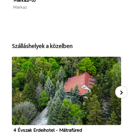
Markazi-tó
Ké
Markaz
Ma
Szálláshelyek a közelben
4 Évszak Erdeihotel - Mátrafüred
4 