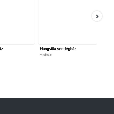
áz
Hangvilla vendégház
Hotel 
Miskolc
Miskolc