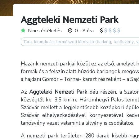
Aggteleki Nemzeti Park
Nincs értékelés
0 - 8 óra
Túra, kirándulás, természeti látnivaló (barlang, tanösvény, v
Hazánk nemzeti parkjai közül ez az első, amelyet h
formák és a felszín alatt húzódó barlangok megóv
a hajdani Gömör – Tornai- karszt részeként – a Sa
Az
Aggteleki Nemzeti Park
déli részén, a Szalo
községtől kb. 3,5 km-re Háromhegyi Pálos templ
Szádvár mellett a legjelentősebb középkori épüle
Szádvár elhelyezkedésével, környezetével kedv
tanösvény vezet valamint a látvány is csodálatos.
A nemzeti park területen 280 darab kisebb-nag