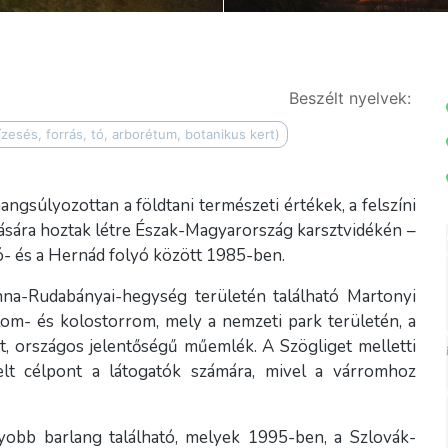
Beszélt nyelvek:
ízesés, forrás, tó, arborétum, botanikus kert)
angsúlyozottan a földtani természeti értékek, a felszíni
ására hoztak létre Észak-Magyarország karsztvidékén –
jó- és a Hernád folyó között 1985-ben.
nna-Rudabányai-hegység területén található Martonyi
om- és kolostorrom, mely a nemzeti park területén, a
t, országos jelentőségű műemlék. A Szögliget melletti
elt célpont a látogatók számára, mivel a várromhoz
yobb barlang található, melyek 1995-ben, a Szlovák-