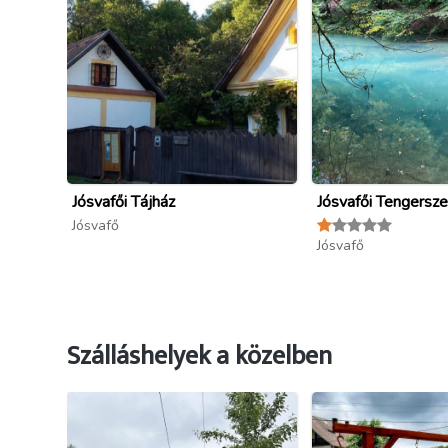
Jósvafői Tájház
Jósvafői Tengersz
Jósvafő
Jósvafő
Szálláshelyek a közelben