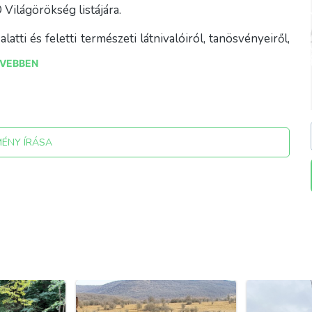
 Világörökség listájára.
atti és feletti természeti látnivalóiról, tanösvényeiről,
, rendezvényekről, táborokról az Igazgatóság honlapja
VEBBEN
anp.hu)
MÉNY ÍRÁSA