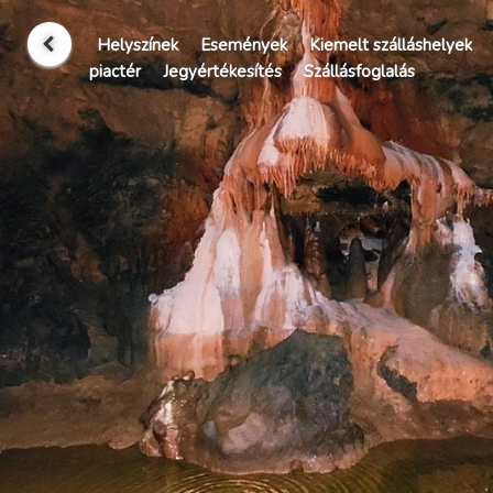
Helyszínek
Események
Kiemelt szálláshelyek
piactér
Jegyértékesítés
Szállásfoglalás