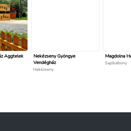
áz Aggtelek
Nekézseny Gyöngye
Magdolna H
Vendégház
Sajóbábony
Nekézseny