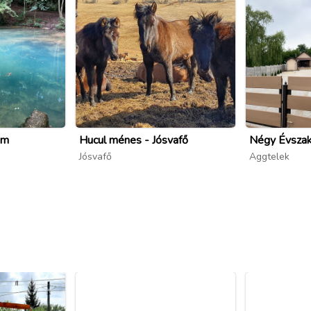
em
Hucul ménes - Jósvafő
Négy Évsza
Jósvafő
Aggtelek