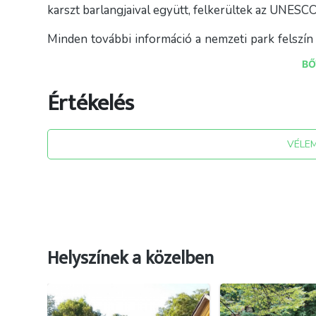
karszt barlangjaival együtt, felkerültek az UNESCO
Minden további információ a nemzeti park felszín al
kulturális értékeiről, illetve szálláshelyekről
BŐ
igyekszik naprakész tájékoztatást nyújtani. (www.
Értékelés
VÉLE
Helyszínek a közelben
Forrás: anp.hu ; Aggteleki Nemzeti Park Facebook