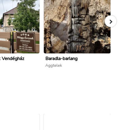
k Vendégház
Baradla-barlang
Vadvir
Aggtelek
Aggtel