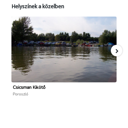
Helyszínek a közelben
Csicsman Kikötő
Ta
Poroszló
Po