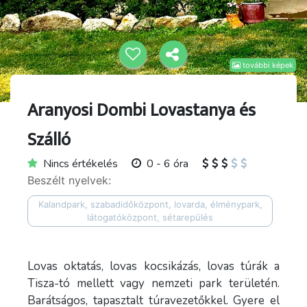
további képek
Aranyosi Dombi Lovastanya és
Szálló
Nincs értékelés
0 - 6 óra
Beszélt nyelvek:
Kalandpark, szabadidőközpont, lovarda, élménypark,
látogatóközpont, sétarepülés
Lovas oktatás, lovas kocsikázás, lovas túrák a
Tisza-tó mellett vagy nemzeti park területén.
Barátságos, tapasztalt túravezetőkkel. Gyere el