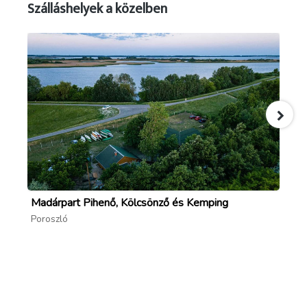
Szálláshelyek a közelben
Madárpart Pihenő, Kölcsönző és Kemping
Ta
Poroszló
Po