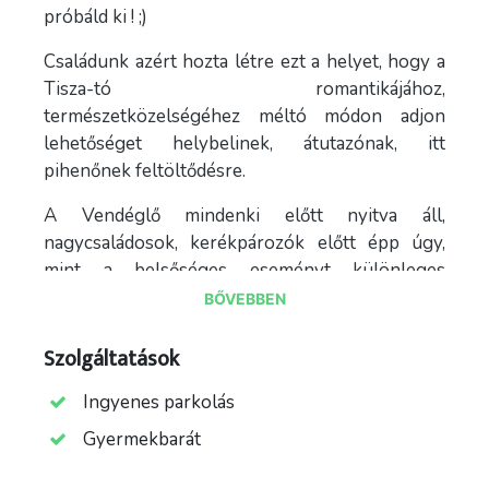
próbáld ki ! ;)
Családunk azért hozta létre ezt a helyet, hogy a
Tisza-tó romantikájához,
természetközelségéhez méltó módon adjon
lehetőséget helybelinek, átutazónak, itt
pihenőnek feltöltődésre.
A Vendéglő mindenki előtt nyitva áll,
nagycsaládosok, kerékpározók előtt épp úgy,
mint a belsőséges eseményt különleges
menüsorral megünnepelni szándékozó előtt.
BŐVEBBEN
Filozófiánk: Arra vállalkozunk, hogy igényes
Szolgáltatások
étkezési kultúra nimbuszát erősítve, minél
szélesebb körben vágyat ébresszünk a
Ingyenes parkolás
gaszrtokultúrális sokszínűségre.
Gyermekbarát
Konyhai technológiánk: Modern technológia,