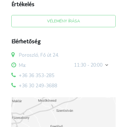
tradíció és kreativitás hármasa. Tradicionálisan
Értékelés
magyar étkek, melyeket a mai kor gasztronómiai
kihívásai hívtak életre.
VÉLEMÉNY ÍRÁSA
Mottónk: "Tanyánktól az asztalig!”
Elérhetőség
Poroszló, Fő út 24.
11:30 - 20:00
Ma:
+36 36 353-285
+36 30 249-3688
forrás: aranyosidomb.hu
; facebook/Aranyosidombilovastanya