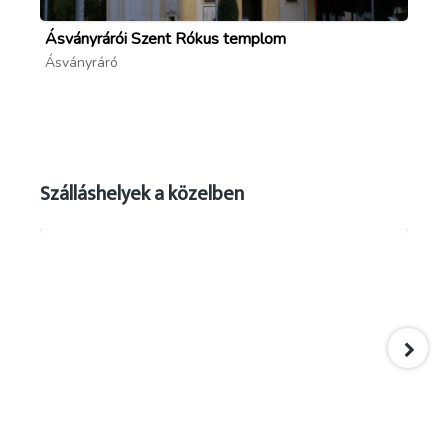
Ásványrárói Szent Rókus templom
Ká
Ásványráró
Ás
Szálláshelyek a közelben