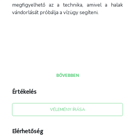
megfigyelhető az a technika, amivel a halak
vándorlását próbálja a vízügy segíteni.
BŐVEBBEN
forrás: asvanyraro.hu
Értékelés
VÉLEMÉNY ÍRÁSA
Elérhetőség