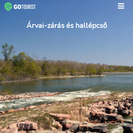
Árvai-zárás és hallépcső