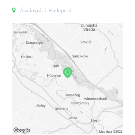
Ásványráró, Hallépcső