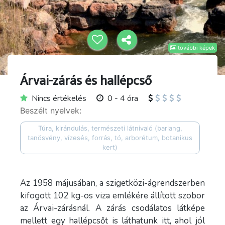
további képek
Árvai-zárás és hallépcső
Nincs értékelés
0 - 4 óra
Beszélt nyelvek:
Túra, kirándulás, természeti látnivaló (barlang,
tanösvény, vízesés, forrás, tó, arborétum, botanikus
kert)
Az 1958 májusában, a szigetközi-ágrendszerben
kifogott 102 kg-os viza emlékére állított szobor
az Árvai-zárásnál. A zárás csodálatos látképe
mellett egy hallépcsőt is láthatunk itt, ahol jól