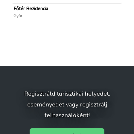
Főtér Rezidencia
Aq
Győr
Mo
Regisztráld turisztikai helyedet,
eseményedet vagy regisztrálj
felhasználóként!