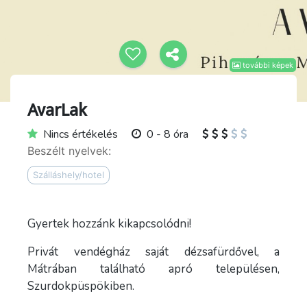
további képek
AvarLak
Nincs értékelés
0 - 8 óra
Beszélt nyelvek:
Szálláshely/hotel
Gyertek hozzánk kikapcsolódni!
Privát vendégház saját dézsafürdővel, a
Mátrában található apró településen,
Szurdokpüspökiben.