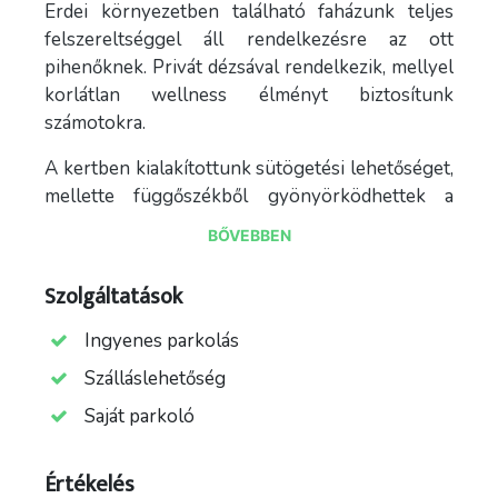
Erdei környezetben található faházunk teljes
felszereltséggel áll rendelkezésre az ott
pihenőknek. Privát dézsával rendelkezik, mellyel
korlátlan wellness élményt biztosítunk
számotokra.
A kertben kialakítottunk sütögetési lehetőséget,
mellette függőszékből gyönyörködhettek a
tájban.
BŐVEBBEN
Minden adott egy tökéletes pihenéshez.
Szolgáltatások
Teljesen felszerelt konyha, melyben bármilyen
fogás elkészíthető, ha éppen ezt tartja kedvetek.
Ingyenes parkolás
Erdőhöz közel elhelyezett dézsafürdő, ahol a
Szálláslehetőség
madárcsicsergés és a tücsökciripelés segít
Saját parkoló
ellazulni.
A ház teraszáról pazar kilátás tárul szemünk elé,
Értékelés