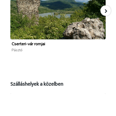
Cserteri-vár romjai
Ap
Pásztó
Ap
Szálláshelyek a közelben