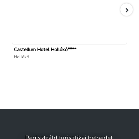
Castellum Hotel Hollókő****
Má
Hollókő
Gy
Regisztráld turisztikai helyedet,