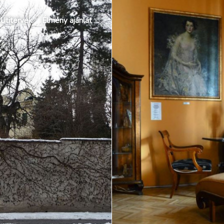
Útitervek
Élmény ajánlat