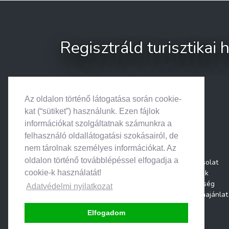
Regisztráld turisztikai
Az oldalon történő látogatása során cookie-
kat (“sütiket”) használunk. Ezen fájlok
információkat szolgáltatnak számunkra a
felhasználó oldallátogatási szokásairól, de
nem tárolnak személyes információkat. Az
oldalon történő továbblépéssel elfogadja a
Kapcsolat
Rólunk
cookie-k használatát!
Segítség
Adatvédelmi nyilatkozat
Médiaajánlat
Elfogadom
© 2026. Search & Go • Minden jog fenntartva.