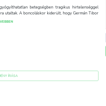
gyógyíthatatlan betegségben tragikus hirtelenséggel
ra utaltak. A boncoláskor kiderült, hogy Germán Tibor
zerint – s ez lett aztán a hivatalos álláspont – Germán
VEBBEN
ló félelmében meggyilkolta, majd magával is végzett.
MÉNY ÍRÁSA