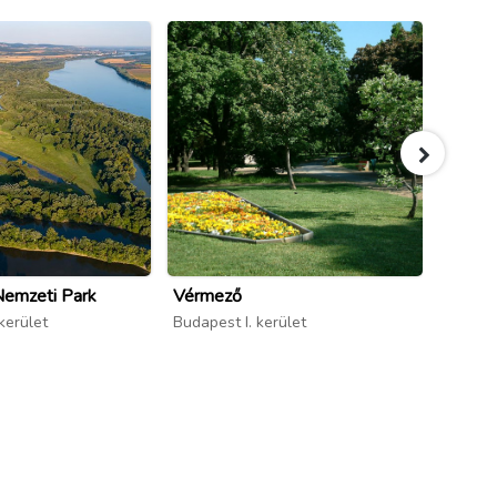
Nemzeti Park
Vérmező
Ország
Múzeum
kerület
Budapest I. kerület
Budapes