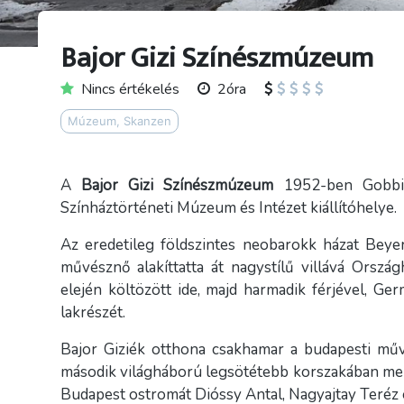
Bajor Gizi Színészmúzeum
Nincs értékelés
2óra
Múzeum, Skanzen
A
Bajor Gizi Színészmúzeum
1952-ben Gobbi 
Színháztörténeti Múzeum és Intézet kiállítóhelye.
Az eredetileg földszintes neobarokk házat Beyer
művésznő alakíttatta át nagystílű villává Orszá
elején költözött ide, majd harmadik férjével, G
lakrészét.
Bajor Giziék otthona csakhamar a budapesti művé
második világháború legsötétebb korszakában mene
Budapest ostromát Dióssy Antal, Nagyajtay Teréz 