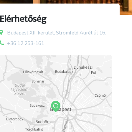
Elérhetőség
Budapest XII. kerület, Stromfeld Aurél út 16.
+36 12 253-161