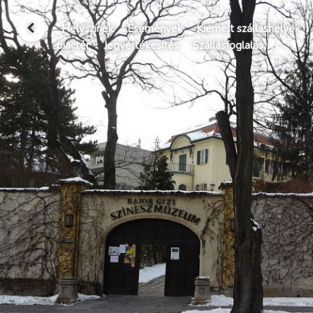
Helyszínek
Események
Kiemelt szálláshelyek
piactér
Jegyértékesítés
Szállásfoglalás