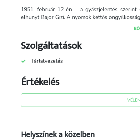
1951. február 12-én – a gyászjelentés szerint 
elhunyt Bajor Gizi. A nyomok kettős öngyilkosság
agykéregsorvadásban szenvedett. A hozzátartozók s
BŐ
azt képzelte, hogy felesége megsüketül, s ettől va
Szolgáltatások
Tárlatvezetés
Értékelés
VÉLE
Helyszínek a közelben