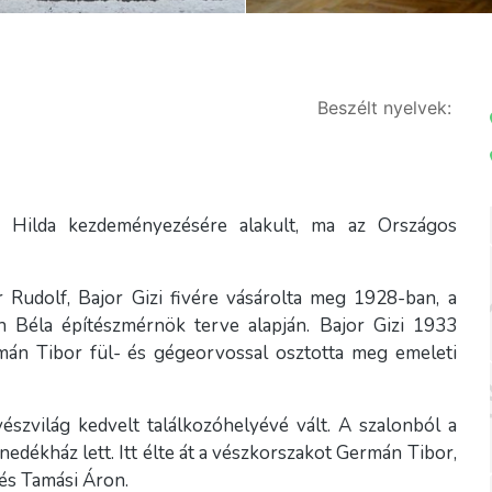
Beszélt nyelvek:
Hilda kezdeményezésére alakult, ma az Országos
 Rudolf, Bajor Gizi fivére vásárolta meg 1928-ban, a
gh Béla építészmérnök terve alapján. Bajor Gizi 1933
ermán Tibor fül- és gégeorvossal osztotta meg emeleti
szvilág kedvelt találkozóhelyévé vált. A szalonból a
dékház lett. Itt élte át a vészkorszakot Germán Tibor,
és Tamási Áron.