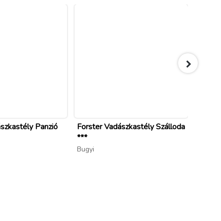
szkastély Panzió
Forster Vadászkastély Szálloda
Árnyas
***
Gödöll
Bugyi