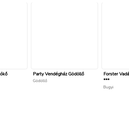
gókő
Party Vendégház Gödöllő
Forster Vadá
***
Gödöllő
Bugyi