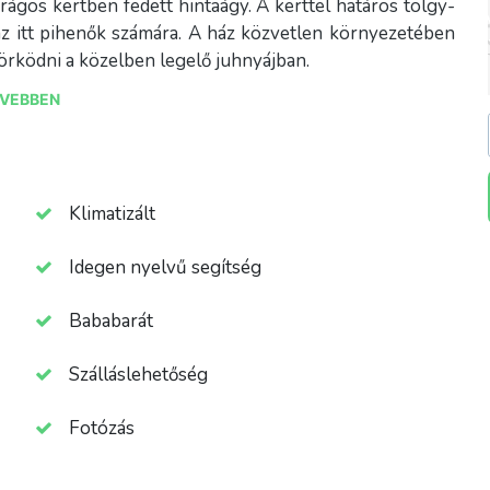
irágos kertben fedett hintaágy. A kerttel határos tölgy-
t az itt pihenők számára. A ház közvetlen környezetében
örködni a közelben legelő juhnyájban.
VEBBEN
uma (www.nadaspart.hu), ahol nagyon szép tájvédelmi
art), piknikezni, horgászni, csónakot, kenut, kajakot
yhírű termál-aquapark-egészség centrum, ami autóval 5’
Klimatizált
ülőtér. Lovaglási lehetőség van a közelben, ami autóval
Idegen nyelvű segítség
ngyenes. A ház további részeit a család használja akik,
Bababarát
éggel vannak a vendégek felé annak érdekében, hogy
eresen visszajárók legyenek.
Szálláslehetőség
Fotózás