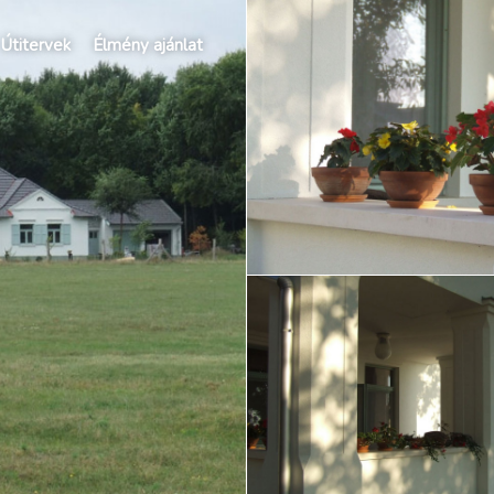
Útitervek
Élmény ajánlat