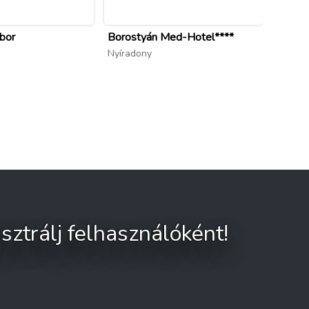
ábor
Borostyán Med-Hotel****
Nyíradony
sztrálj felhasználóként!