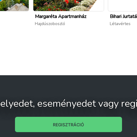
Margaréta Apartmanház
Bihari Jurtat
Hajdúszoboszló
Létavértes
 helyedet, eseményedet vagy regi
REGISZTRÁCIÓ