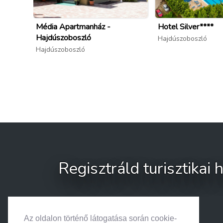
Média Apartmanház -
Hotel Silver****
Hajdúszoboszló
Hajdúszoboszló
Hajdúszoboszló
Regisztráld turisztikai
Az oldalon történő látogatása során cookie-