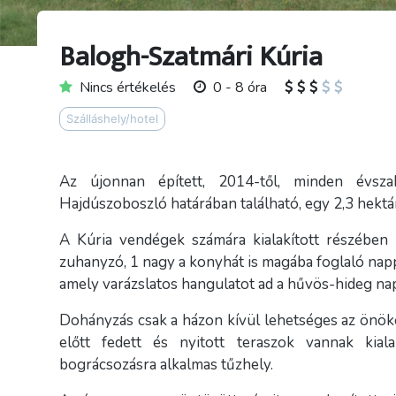
Balogh-Szatmári Kúria
Nincs értékelés
0 - 8 óra
Szálláshely/hotel
Az újonnan épített, 2014-től, minden évsza
Hajdúszoboszló határában található, egy 2,3 hektá
A Kúria vendégek számára kialakított részében
zuhanyzó, 1 nagy a konyhát is magába foglaló nappa
amely varázslatos hangulatot ad a hűvös-hideg na
Dohányzás csak a házon kívül lehetséges az önö
előtt fedett és nyitott teraszok vannak kiala
bográcsozásra alkalmas tűzhely.