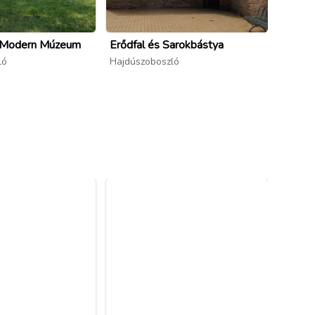
 Modern Múzeum
Erődfal és Sarokbástya
Hajdús
ló
Hajdúszoboszló
Hajdús