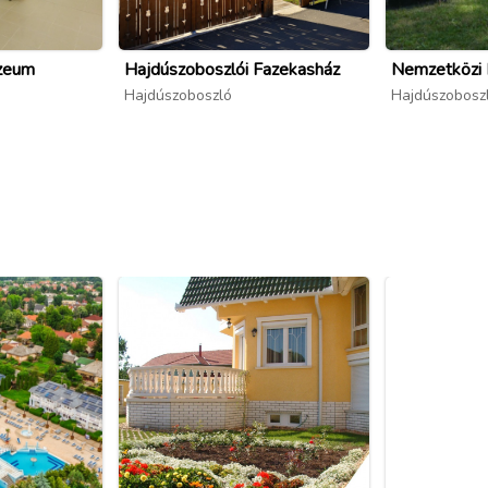
úzeum
Hajdúszoboszlói Fazekasház
Nemzetközi
Hajdúszoboszló
Hajdúszobosz