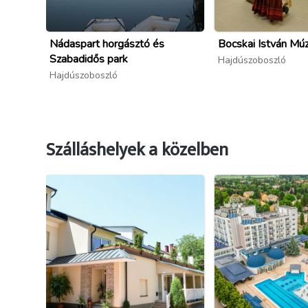
Nádaspart horgásztó és
Bocskai István M
Szabadidős park
Hajdúszoboszló
Hajdúszoboszló
Szálláshelyek a közelben