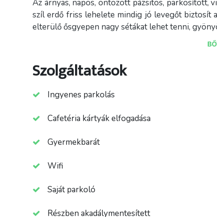
Az árnyas, napos, öntözött pázsitos, parkosított, v
szíl erdő friss lehelete mindig jó levegőt biztosí
elterülő ősgyepen nagy sétákat lehet tenni, gyöny
BŐ
A háztól 400m-re található a Nádaspart komplex
jellegű környezetben lehet strandolni (homokos p
Szolgáltatások
bérelni.
A háztól is látható a város fedett uszodája a nag
Ingyenes parkolás
alatt elérhető, amik mellett található a sport rep
szintén 5’ alatt elérhető.
Cafetéria kártyák elfogadása
Az udvarban 4 autó parkolhat. Az internet elérés i
Gyermekbarát
fogadják a kedves vendégeket és mindig segíts
pihenésük emlékezetes legyen a házban és rendsz
Wifi
Saját parkoló
Részben akadálymentesített