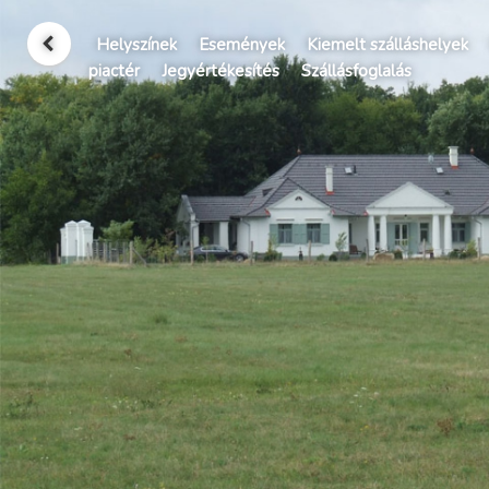
Helyszínek
Események
Kiemelt szálláshelyek
piactér
Jegyértékesítés
Szállásfoglalás