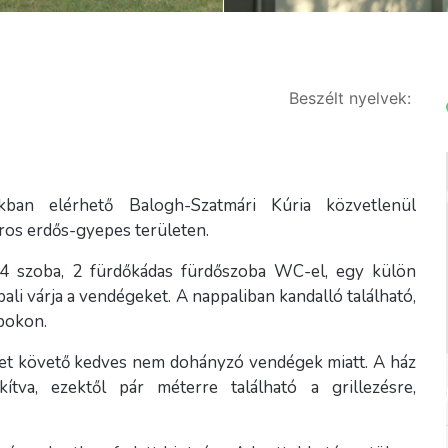
Beszélt nyelvek:
kban elérhető Balogh-Szatmári Kúria közvetlenül
ros erdős-gyepes területen.
 4 szoba, 2 fürdőkádas fürdőszoba WC-el, egy külön
li várja a vendégeket. A nappaliban kandalló található,
pokon.
ket követő kedves nem dohányzó vendégek miatt. A ház
kítva, ezektől pár méterre található a grillezésre,