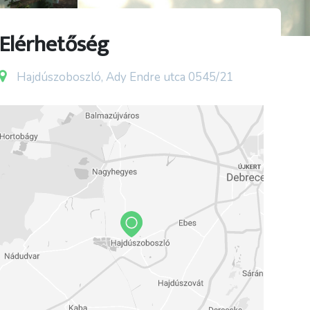
Elérhetőség
Hajdúszoboszló, Ady Endre utca 0545/21