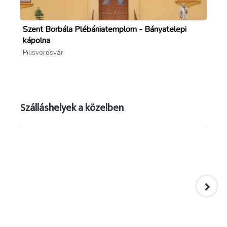
Szent Borbála Plébániatemplom - Bányatelepi
He
kápolna
Pil
Pilisvörösvár
Szálláshelyek a közelben