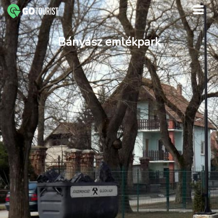
Bányász emlékpark