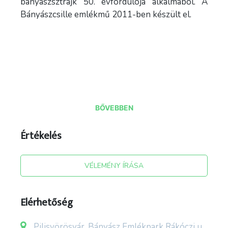
bányászsztrájk 50. évfordulója alkalmából. A
Bányászcsille emlékmű 2011-ben készült el.
BŐVEBBEN
Értékelés
forrás: pilisvorosvar.hu
VÉLEMÉNY ÍRÁSA
Elérhetőség
Pilisvörösvár, Bányász Emlékpark Rákóczi u.