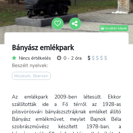
további képek
Bányász emlékpark
Nincs értékelés
0 - 2 óra
Beszélt nyelvek:
Múzeum, Skanzen
Az emlékpark 2009-ben létesült. Ekkor
szállították ide a Fő térről az 1928-as
pilisvörösvári bányászsztrájknak emléket állító
Bányász emlékművet, meylet Bajnok Béla
szobrászművész készített 1978-ban, a