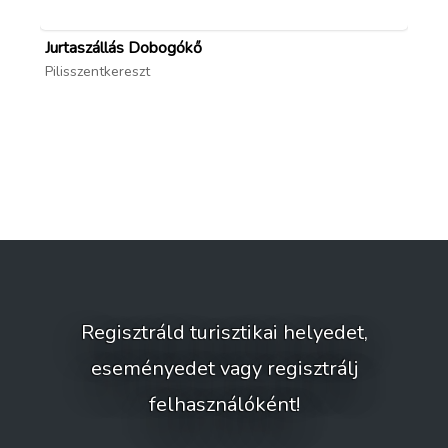
Jurtaszállás Dobogókő
Pa
Pilisszentkereszt
Gö
Regisztráld turisztikai helyedet,
eseményedet vagy regisztrálj
felhasználóként!