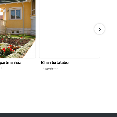
partmanház
Bihari Jurtatábor
Boros
ló
Létavértes
Nyírad