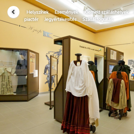
Helyszínek
Események
Kiemelt szálláshelyek
piactér
Jegyértékesítés
Szállásfoglalás