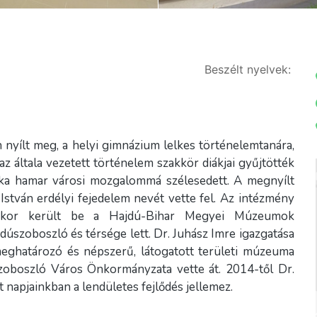
Beszélt nyelvek:
n nyílt meg, a helyi gimnázium lelkes történelemtanára,
z általa vezetett történelem szakkör diákjai gyűjtötték
ka hamar városi mozgalommá szélesedett. A megnyílt
stván erdélyi fejedelem nevét vette fel. Az intézmény
kkor került be a Hajdú-Bihar Megyei Múzeumok
úszoboszló és térsége lett. Dr. Juhász Imre igazgatása
ghatározó és népszerű, látogatott területi múzeuma
szoboszló Város Önkormányzata vette át. 2014-től Dr.
 napjainkban a lendületes fejlődés jellemez.