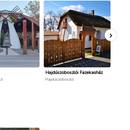
Hajdúszoboszlói Fazekasház
Hajdús
ló
Hajdúszoboszló
Hajdús