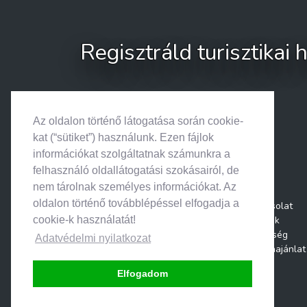
Regisztráld turisztikai
Az oldalon történő látogatása során cookie-
kat (“sütiket”) használunk. Ezen fájlok
információkat szolgáltatnak számunkra a
felhasználó oldallátogatási szokásairól, de
nem tárolnak személyes információkat. Az
oldalon történő továbblépéssel elfogadja a
Kapcsolat
Rólunk
cookie-k használatát!
Segítség
Adatvédelmi nyilatkozat
Médiaajánlat
Elfogadom
© 2026. Search & Go • Minden jog fenntartva.