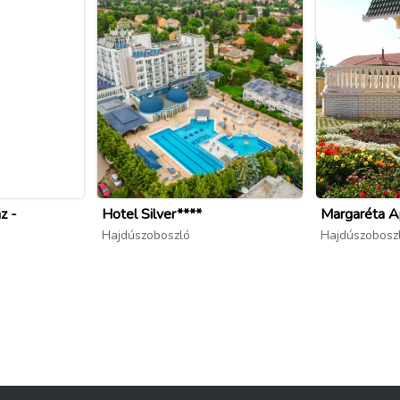
z -
Hotel Silver****
Margaréta A
Hajdúszoboszló
Hajdúszobosz