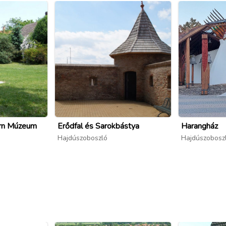
rn Múzeum
Erődfal és Sarokbástya
Harangház
Hajdúszoboszló
Hajdúszobosz