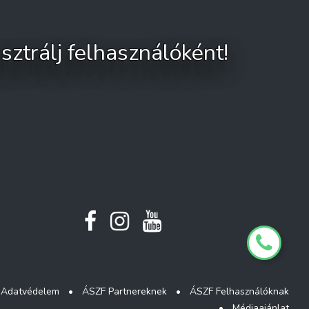
sztrálj felhasználóként!
Adatvédelem
•
ÁSZF Partnereknek
•
ÁSZF Felhasználóknak
•
Médiaajánlat