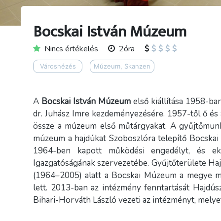
Bocskai István Múzeum
Nincs értékelés
2óra
Városnézés
Múzeum, Skanzen
A
Bocskai István Múzeum
első kiállítása 1958-ba
dr. Juhász Imre kezdeményezésére. 1957-től ő és a
össze a múzeum első műtárgyakat. A gyűjtőmun
múzeum a hajdúkat Szoboszlóra telepítő Bocskai I
1964-ben kapott működési engedélyt, és e
Igazgatóságának szervezetébe. Gyűjtőterülete Hajd
(1964–2005) alatt a Bocskai Múzeum a megye me
lett. 2013-ban az intézmény fenntartását Hajdú
Bihari-Horváth László vezeti az intézményt, melyet