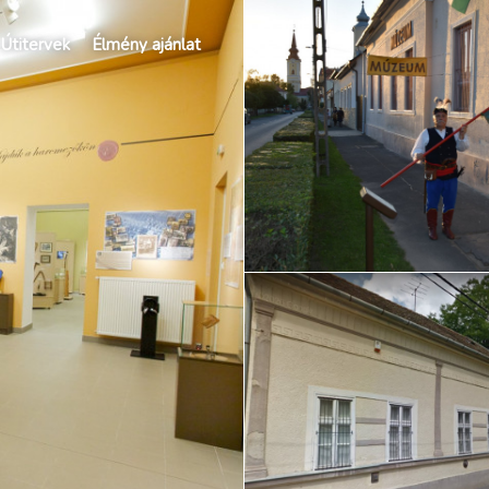
Útitervek
Élmény ajánlat