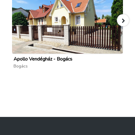
Apollo Vendégház - Bogács
Ta
Bogács
Bo