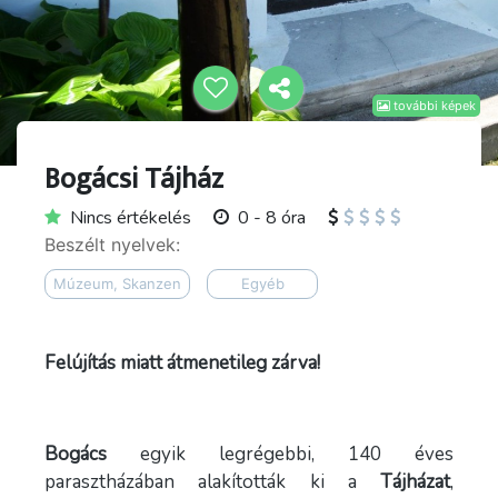
további képek
Bogácsi Tájház
Nincs értékelés
0 - 8 óra
Beszélt nyelvek:
Múzeum, Skanzen
Egyéb
Felújítás miatt átmenetileg zárva!
Bogács
egyik legrégebbi, 140 éves
parasztházában alakították ki a
Tájházat
,