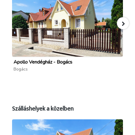
eszközeit, faszerszámokat, egyéb darabokat.
Apollo Vendégház - Bogács
Ta
Bogács
Bo
Szálláshelyek a közelben