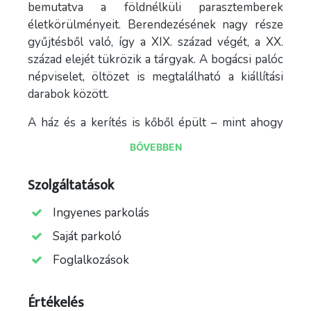
bemutatva a földnélküli parasztemberek
életkörülményeit. Berendezésének nagy része
gyűjtésből való, így a XIX. század végét, a XX.
század elejét tükrözik a tárgyak. A bogácsi palóc
népviselet, öltözet is megtalálható a kiállítási
darabok között.
A ház és a kerítés is kőből épült – mint ahogy
Bogácson szinte minden –, a köveket sárral
BŐVEBBEN
tapasztották egymáshoz.
Szolgáltatások
Az épület a XIX. század végén kialakult,
háromosztatú parasztháztípus képviselője:
Ingyenes parkolás
helyiségei – szoba, konyha, kamra – egymás után
Saját parkoló
következnek. Rövid vége néz az utcára, egyetlen
bejárata a középső helyiségbe, a pitvarba
Foglalkozások
(konyhába) vezet, a többi helyiség innen nyílik.
Külön bejárata csak az istállónak van.
Értékelés