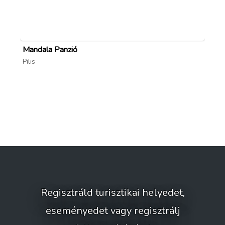
Mandala Panzió
Ho
Pilis
Lak
Regisztráld turisztikai helyedet,
eseményedet vagy regisztrálj