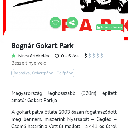
további képek
Bognár Gokart Park
Nincs értékelés
0 - 6 óra
Beszélt nyelvek:
Bobpálya, Gokartpálya , Golfpálya
Magyarország leghosszabb (820m) épített
amatőr Gokart Parkja
A gokart pálya ötlete 2003 őszen fogalmazódott
meg bennem, miszerint Nyársapát – Cegléd –
Csemő határán a Vett út mellett – a 441-es útról