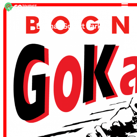
Bognár Gokart Park