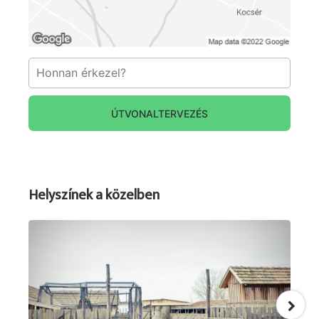
régi pályához. Így a pálya hossza 301m-ről 820
m-re növekedett.
A pálya vonalvezetését 8 féle képen lehet
változtatni. Ez a pálya egyedi Magyarországon. A
pálya átadása 2012. Június 23-án volt
ünnepélyes keretek között. Minden évben
ÚTVONALTERVEZÉS
amatőr szinten hazai gyerek és felnőtt gokart
versenyeket szervezünk. BIZ GX 200 és GX 120
gokarttal rendelkezünk, ami felnőtt és gyereke
számára biztosít gokartozást.
Helyszínek a közelben
A BIZ gokartokat Angliából rendeljük, ennek
lebonyolításával a lányom (Bognár Orsolya LLB,
LPC) foglalkozik. A további fejlesztés
megvalósítás 2024-re várható. Tavasztól – Őszig
az időjárástól függően minden nap nyitva
vagyunk. Mindenkit szeretettel várunk.
Csoportos és egyedi rendezvények