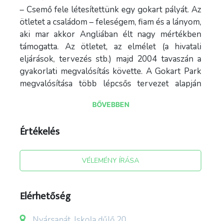
– Csemő fele létesítettünk egy gokart pályát. Az
ötletet a családom – feleségem, fiam és a lányom,
aki mar akkor Angliában élt nagy mértékben
támogatta. Az ötletet, az elmélet (a hivatali
eljárások, tervezés stb.) majd 2004 tavaszán a
gyakorlati megvalósítás követte. A Gokart Park
megvalósítása több lépcsős tervezet alapján
valósult meg és a mai napig van terv, ami
BŐVEBBEN
megvalósításra vár.
A pálya akkori hossza 301 m lett. Abban az
Értékelés
időben az összes F1 pálya rajzát tanulmányozva
a barcelonai F1 pálya kicsinyített hasonmására
VÉLEMÉNY ÍRÁSA
lett a döntés meghozva, ami az akkor megadott
területen megvalósíthatóvá vált. Ennek a
pályának az avatása 2004. Június 20-án volt egy
Elérhetőség
ünnepség keretén belül. Ekkor 6db RIMO vázas
BK-1-tip. 200-as HONDA motorral hajtott
Nyársapát, Iskola dűlő 20.