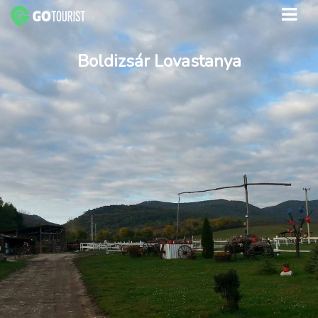
Boldizsár Lovastanya