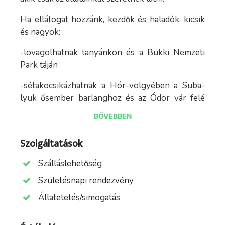
Ha ellátogat hozzánk, kezdők és haladók, kicsik
és nagyok:
-lovagolhatnak tanyánkon és a Bükki Nemzeti
Park táján
-sétakocsikázhatnak a Hór-völgyében a Suba-
lyuk ősember barlanghoz és az Ódor vár felé
vezető utakon
BŐVEBBEN
-télen a nagy sikernek örvendő lovas szánon
Szolgáltatások
utazhatnak
Szálláslehetőség
-a nyári szünet ideje alatt a gyerekek 1 hetes
lovastáborban vehetnek részt teljes ellátással
Születésnapi rendezvény
-állatsimogatás, állataink: szürke marha, szamár,
Állatetetés/simogatás
racka birka, kecskék, szamarak, nyulak, fürjek