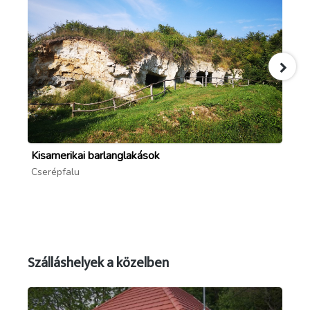
Kisamerikai barlanglakások
Mi
Cserépfalu
Cs
Szálláshelyek a közelben