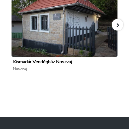
Kismadár Vendégház Noszvaj
Ap
Noszvaj
Bo