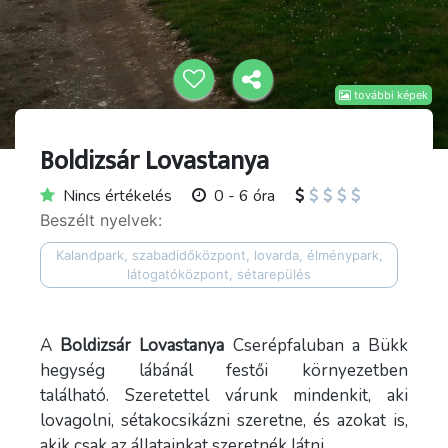
további képek
Boldizsár Lovastanya
Nincs értékelés
0 - 6 óra
Beszélt nyelvek:
Kalandpark, szabadidőközpont, lovarda, élménypark,
látogatóközpont, sétarepülés
A
Boldizsár Lovastanya
Cserépfaluban a Bükk
hegység lábánál festői környezetben
található. Szeretettel várunk mindenkit, aki
lovagolni, sétakocsikázni szeretne, és azokat is,
akik csak az állatainkat szeretnék látni.