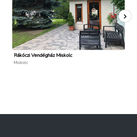
Rákóczi Vendégház Miskolc
Ci
Miskolc
Mi