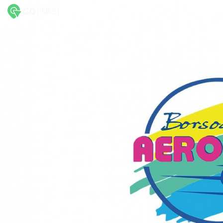
Borsod Megyei Repülő Klub