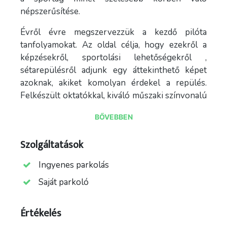
népszerűsítése.
Évről évre megszervezzük a kezdő pilóta
tanfolyamokat. Az oldal célja, hogy ezekről a
képzésekről, sportolási lehetőségekről ,
sétarepülésről adjunk egy áttekinthető képet
azoknak, akiket komolyan érdekel a repülés.
Felkészült oktatókkal, kiváló műszaki színvonalú
sporteszközökkel, gyönyörű környezetben
BŐVEBBEN
várunk mindenkit! Minden évben megrendezzük
a már tradicionálisnak mondható repülőtéri
Szolgáltatások
gyereknapot is !
Ingyenes parkolás
A repülőtéren a klub (áprilistól – októberig)
minden hétvégén reggel kilenctől szervezett
Saját parkoló
üzemnapokat tart.
Értékelés