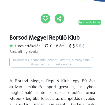
további képek
Borsod Megyei Repülő Klub
Nincs értékelés
0 - 8 óra
Beszélt nyelvek:
Kalandpark, szabadidőközpont, lovarda, élménypark,
látogatóközpont, sétarepülés
A Borsod Megyei Repülő Klub, egy 80 éve
aktívan működő sportegyesület, melyben
megtalálható szinte az összes repülési forma.
Klubunk legfőbb feladata az utánpótlás nevelés,
a sportág minél szélesebb körben való