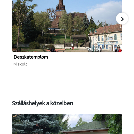
Deszkatemplom
Sz
Miskolc
Mi
Szálláshelyek a közelben