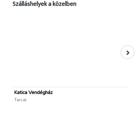
Szálláshelyek a közelben
Katica Vendégház
Ke
Tarcal
Mo