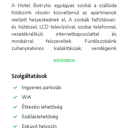
A Hotel Botrytis egyágyas szobái a szálloda
földszinti részén közvetlenül az apartmanok
mellett helyezkednek el. A szobák falfűtéssel-
és hűtéssel, LCD televízióval, szobai telefonnal,
vezetéknélküli internetkapcsolattal és
minibárral felszereltek. Fürdőszobáink
zuhanykabinos kialakításúak, vendégeink
részére minőségi pipere- és fürdőköntös
BŐVEBBEN
bekészítéssel kedveskedünk. Egyágyas
szobáinkban igény esetén pótágyat tudunk
Szolgáltatások
elhelyezni.
Ingyenes parkolás
A Hotel Botrytis kétágyas szobái gyönyörű
környezetben a szálloda első emeletén
Wifi
elhelyezkedve biztosítják vendégeink pihenését.
Étkezési lehetőség
A szobák falfűtéssel- és hűtéssel, LCD
Szálláslehetőség
televízióval, szobai telefonnal, vezetéknélküli
internetkapcsolattal és minibárral felszereltek.
Esküvő helyszín