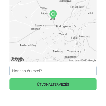
internetkapcsolattal, konyhai résszel és
minibárral felszereltek. Fürdőszobáink
zuhanykabinos kialakításúak, vendégeink
részére minőségi pipere- valamint fürdőköntös
bekészítéssel kedveskedünk.
A szobaár tartalmazza:
Szállás az exkluzív Hotel Botrytisben
7:00-10:00 óra között helyi kézműves
termékekkel és frissen készült meleg ételekkel
bővített svédasztalos büféreggeli
Korlátlan infra – és finn szauna valamint jacuzzi
használat
ÚTVONALTERVEZÉS
Korlátlan játszószoba használat
Ingyenes parkolás a szálloda előtti valamint