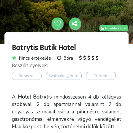
további képek
Botrytis Butik Hotel
Nincs értékelés
8óra
Beszélt nyelvek:
Borászat
Szálláshely/hotel
Étterem
A
Hotel Botrytis
mindösszesen 4 db kétágyas
szobával, 2 db apartmannal valamint 2 db
egyágyas szobával várja a pihenésre valamint
gasztronómiai élményekre vágyó vendégeket
Mád központi helyén, történelmi dűlők között.