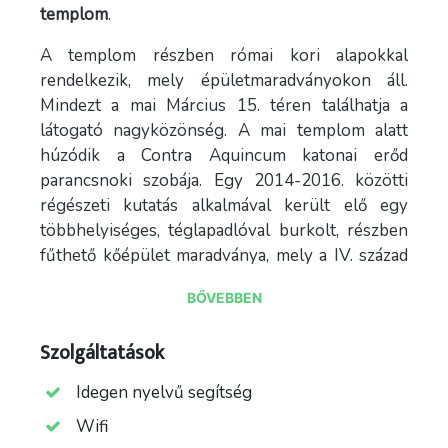
templom
.
A templom részben római kori alapokkal
rendelkezik, mely épületmaradványokon áll.
Mindezt a mai Március 15. téren találhatja a
látogató nagyközönség. A mai templom alatt
húzódik a Contra Aquincum katonai erőd
parancsnoki szobája. Egy 2014-2016. közötti
régészeti kutatás alkalmával került elő egy
többhelyiséges, téglapadlóval burkolt, részben
fűthető kőépület maradványa, mely a IV. század
közepéig az erőd parancsnokának a szobája
BŐVEBBEN
volt. A román stílusú templom megépítése a
római erőd köveinek felhasználásával történt,
Szolgáltatások
még a XI-XII. században.Alapfalai ma is láthatóak
az altemplomban. A templom átalakítására a XII.
Idegen nyelvű segítség
században került sor.
Wifi
A szentély-körüljáró folyosója a XIV. század