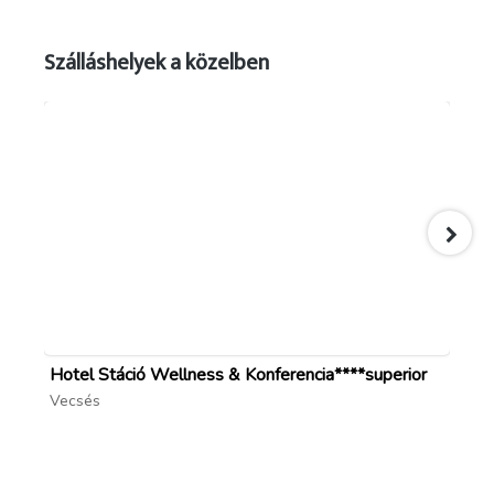
Szálláshelyek a közelben
Hotel Stáció Wellness & Konferencia****superior
Pa
Vecsés
Gö