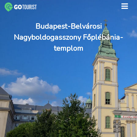
Budapest-Belvárosi
Nagyboldogasszony Főplébánia-
templom