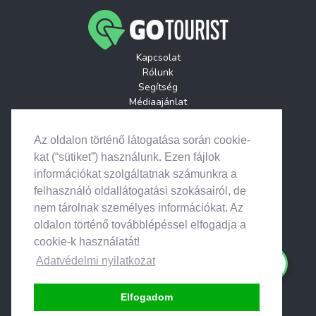
Kapcsolat
Rólunk
Segítség
Médiaajánlat
Játékszabályzatok
GoTourist Hírlevél
Az oldalon történő látogatása során cookie-
Helyszínek
kat (“sütiket”) használunk. Ezen fájlok
Események
információkat szolgáltatnak számunkra a
Útitervek
felhasználó oldallátogatási szokásairól, de
nem tárolnak személyes információkat. Az
oldalon történő továbblépéssel elfogadja a
cookie-k használatát!
© 2026. Search & Go • Minden jog fenntartva.
Adatvédelmi nyilatkozat
Elfogadom