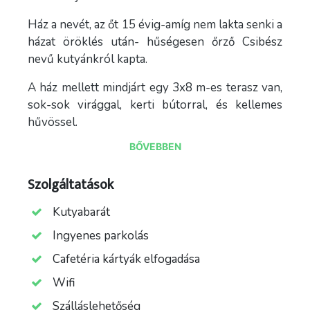
Ház a nevét, az őt 15 évig-amíg nem lakta senki a
házat öröklés után- hűségesen őrző Csibész
nevű kutyánkról kapta.
A ház mellett mindjárt egy 3x8 m-es terasz van,
sok-sok virággal, kerti bútorral, és kellemes
hűvössel.
BŐVEBBEN
Az udvaron lehet hűsölni a medencében vagy
frissítő permetet venni a kerti zuhanyból.
Szolgáltatások
Bográcsoló a finom slambuc elkészítéséhez,
Kutyabarát
kerti rönkülőke asztallal, ahol napernyő alatt
lehet poharazgatni és figyelni a pancsolókat.
Ingyenes parkolás
A vendégházban sokféle játék található kint és
Cafetéria kártyák elfogadása
bent gyerekeknek és felnőttek is egyaránt.
Wifi
Az udvarnak van egy hátsó lekerített része, ami a
Szálláslehetőség