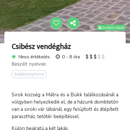
további képek
Csibész vendégház
Nincs értékelés
0 - 8 óra
Beszélt nyelvek:
Szálláshely/hotel
Sirok község a Mátra és a Bükk találkozásánál a
völgyben helyezkedik el, de a házunk dombtetőn
van a siroki vár lábánál, egy felújított és átépített
parasztház, tetőtér beépítéssel.
Külön bejáratú a két lakás.