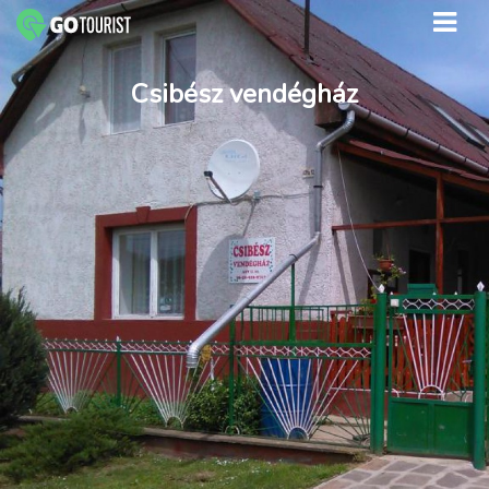
Csibész vendégház