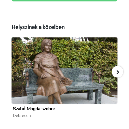
Helyszínek a közelben
Szabó Magda szobor
Mi
Debrecen
De