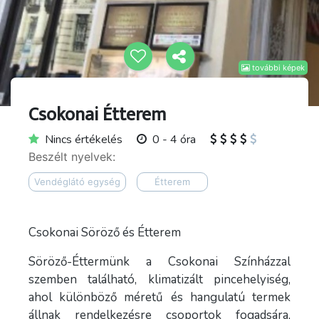
további képek
Csokonai Étterem
Nincs értékelés
0 - 4 óra
Beszélt nyelvek:
Vendéglátó egység
Étterem
Csokonai Söröző és Étterem
Söröző-Éttermünk a Csokonai Színházzal
szemben található, klimatizált pincehelyiség,
ahol különböző méretű és hangulatú termek
állnak rendelkezésre csoportok fogadsára,