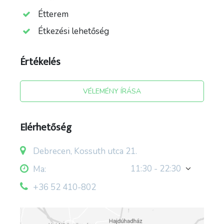
Étterem
Étkezési lehetőség
Értékelés
forrás: facebook.com/csokonaietteremdebrecen
; csokonaietterem.hu
VÉLEMÉNY ÍRÁSA
Elérhetőség
Debrecen, Kossuth utca 21.
11:30 - 22:30
Ma:
+36 52 410-802