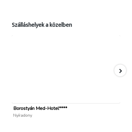
Szálláshelyek a közelben
Borostyán Med-Hotel****
Mé
Nyíradony
Ha