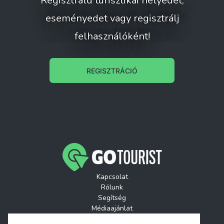
Regisztráld turisztikai helyedet,
eseményedet vagy regisztrálj
felhasználóként!
REGISZTRÁCIÓ
Kapcsolat
Rólunk
Segítség
Médiaajánlat
Játékszabályzatok