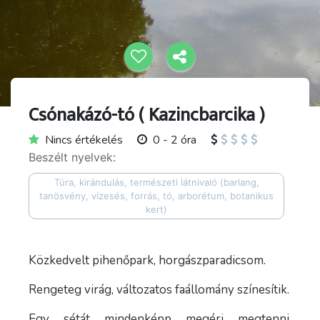
Csónakázó-tó ( Kazincbarcika )
Nincs értékelés
0 - 2 óra
Beszélt nyelvek:
Túra, kirándulás, természeti látnivaló (barlang,
tanösvény, vízesés, forrás, tó, arborétum, botanikus
kert)
Közkedvelt pihenőpark, horgászparadicsom.
Rengeteg virág, változatos faállomány színesítik.
Egy sétát mindenképp megéri megtenni.