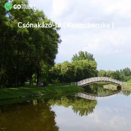
Csónakázó-tó ( Kazincbarcika )