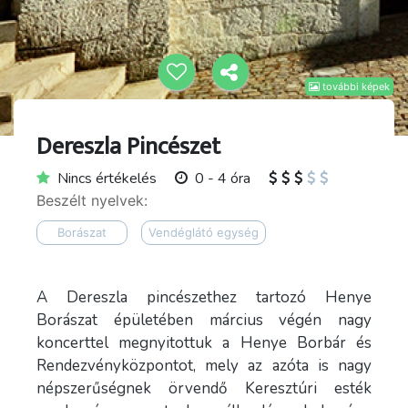
további képek
Dereszla Pincészet
Nincs értékelés
0 - 4 óra
Beszélt nyelvek:
Borászat
Vendéglátó egység
A Dereszla pincészethez tartozó Henye
Borászat épületében március végén nagy
koncerttel megnyitottuk a Henye Borbár és
Rendezvényközpontot, mely az azóta is nagy
népszerűségnek örvendő Keresztúri esték