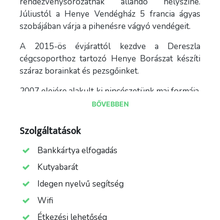
rendezvénysorozatnak állandó helyszíne.
Júliustól a Henye Vendégház 5 francia ágyas
szobájában várja a pihenésre vágyó vendégeit.
A 2015-ös évjárattól kezdve a Dereszla
cégcsoporthoz tartozó Henye Borászat készíti
száraz borainkat és pezsgőinket.
2007 elejére alakult ki pincészetünk mai formája.
Ekkor új feldolgozó épület, logisztikai és
BŐVEBBEN
adminisztrációs egységek épültek, melyek
követik a régi pincebejáratként és présházként
Szolgáltatások
szolgáló műemlék épületek hangulatát, stílusát.
Bankkártya elfogadás
További információ és bővebb tájékoztatás
Kutyabarát
kérhető az alábbi email címen :
Idegen nyelvű segítség
dereszla@dereszla.com
Wifi
Étkezési lehetőség