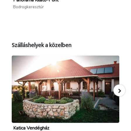
Panoráma Kilátó-Pont
He
Bodrogkeresztúr
Bo
Szálláshelyek a közelben
Katica Vendégház
Li