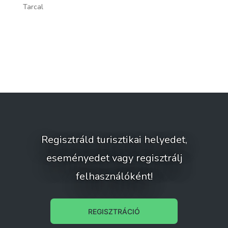
Tarcal
To
Regisztráld turisztikai helyedet,
eseményedet vagy regisztrálj
felhasználóként!
REGISZTRÁCIÓ