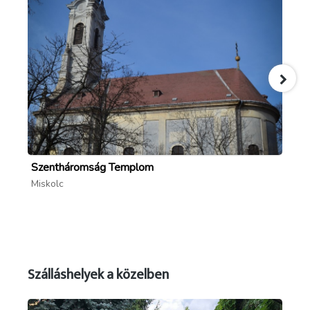
Szentháromság Templom
Mi
Miskolc
Mi
Szálláshelyek a közelben