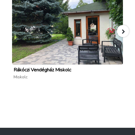
Rákóczi Vendégház Miskolc
Ci
Miskolc
Mi