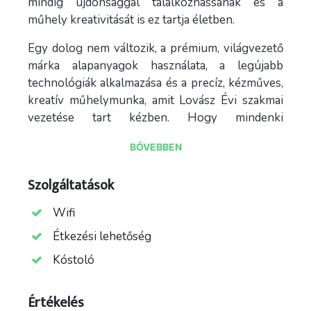
mindig újdonsággal találkozhassanak és a
műhely kreativitását is ez tartja életben.
Egy dolog nem változik, a prémium, világvezető
márka alapanyagok használata, a legújabb
technológiák alkalmazása és a precíz, kézműves,
kreatív műhelymunka, amit Lovász Évi szakmai
vezetése tart kézben. Hogy mindenki
otthonosan érezze magát nálunk barátságos
BŐVEBBEN
enteriőr fogad, ahol szerelmes randik, barátnős
délutánok, családi sütizések történnek és
Szolgáltatások
szívesen látjuk a legkisebbeket és négylábú
vendégeinket is.
Wifi
Étkezési lehetőség
Kóstoló
Értékelés