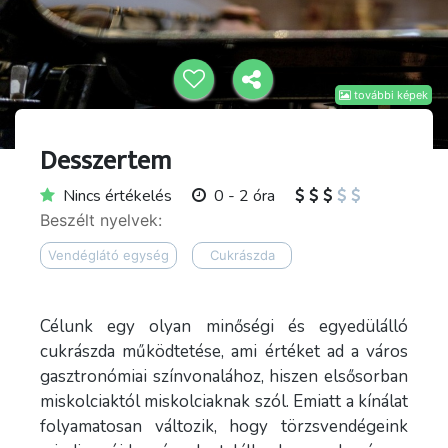
további képek
Desszertem
Nincs értékelés
0 - 2 óra
Beszélt nyelvek:
Vendéglátó egység
Cukrászda
Célunk egy olyan minőségi és egyedülálló
cukrászda működtetése, ami értéket ad a város
gasztronómiai színvonalához, hiszen elsősorban
miskolciaktól miskolciaknak szól. Emiatt a kínálat
folyamatosan változik, hogy törzsvendégeink