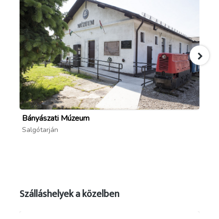
Bányászati Múzeum
Ge
Salgótarján
Sa
Szálláshelyek a közelben