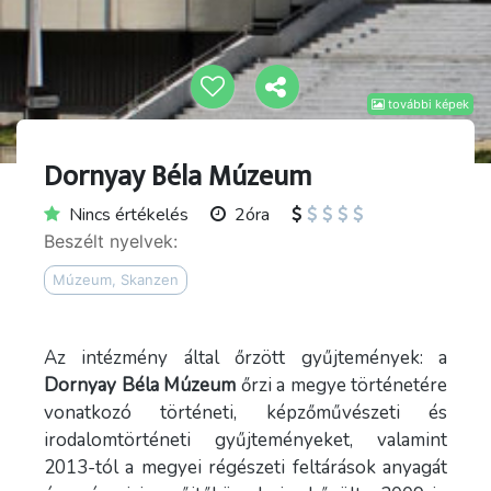
további képek
Dornyay Béla Múzeum
Nincs értékelés
2óra
Beszélt nyelvek:
Múzeum, Skanzen
Az intézmény által őrzött gyűjtemények: a
Dornyay Béla Múzeum
őrzi a megye történetére
vonatkozó történeti, képzőművészeti és
irodalomtörténeti gyűjteményeket, valamint
2013-tól a megyei régészeti feltárások anyagát