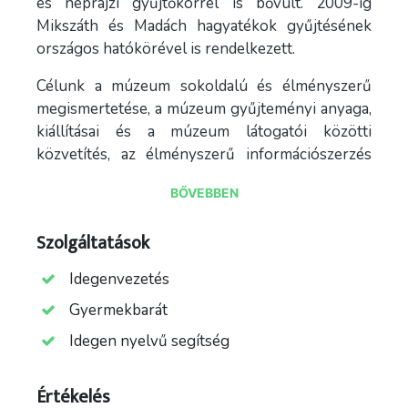
és néprajzi gyűjtőkörrel is bővült. 2009-ig
Mikszáth és Madách hagyatékok gyűjtésének
országos hatókörével is rendelkezett.
Célunk a múzeum sokoldalú és élményszerű
megismertetése, a múzeum gyűjteményi anyaga,
kiállításai és a múzeum látogatói közötti
közvetítés, az élményszerű információszerzés
segítése.
BŐVEBBEN
Kínálatunk:
Szolgáltatások
Nyári tematikus táborok, múzeumpedagógiai
foglalkozások, kézműves foglalkozások,
Idegenvezetés
tárlatvezetés múzeumi óra, előadás, filmvetítés,
Gyermekbarát
szaktárlatvezetés ünnepekhe, különleges
Idegen nyelvű segítség
alkalmakhoz kreatív foglalkozások
Értékelés