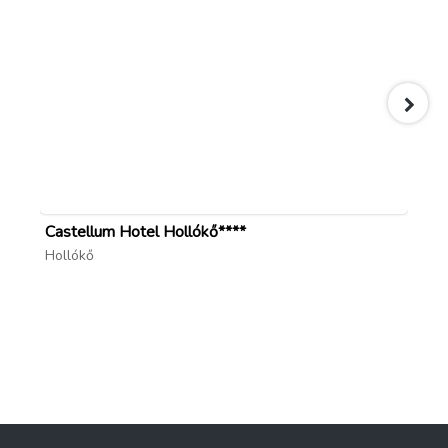
Castellum Hotel Hollókő****
He
Hollókő
Sz