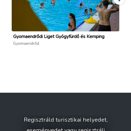
Gyomaendrődi Liget Gyógyfürdő és Kemping
Bó
Gyomaendrőd
Gy
Regisztráld turisztikai helyedet,
eseményedet vagy regisztrálj