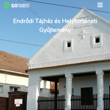
Endrődi Tájház és Helytörténeti
Gyűjtemény