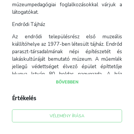
múzeumpedagógiai foglalkozásokkal várjuk a
látogatókat.
Endrődi Tájház
Az endrődi településrész első muzeális
kiállítóhelye az 1977-ben létesült tájház. Endrőd
paraszt-társadalmának népi építészetét és
lakáskultúráját bemutató múzeum. A műemlék
jellegű védettséget élvező épület építtetője
Hunya István 80 holdas nagygazda. A ház
impozáns utcai homlokzata a polgárosodó
BŐVEBBEN
paraszti ízlés klasszicista építőstílusát
reprezentálja. Az előtornác oszlopai és
Értékelés
féloszlopai között ívelt tetejű léckerítés fut
végig. A helyi szóhasználatban „soromplónak”
VÉLEMÉNY ÍRÁSA
nevezik e kis kerítést. Az oszlopsor feletti
párkányzatot és az oromfal timpanonját egy sor
cserép vízvető választja el. A timpanonból