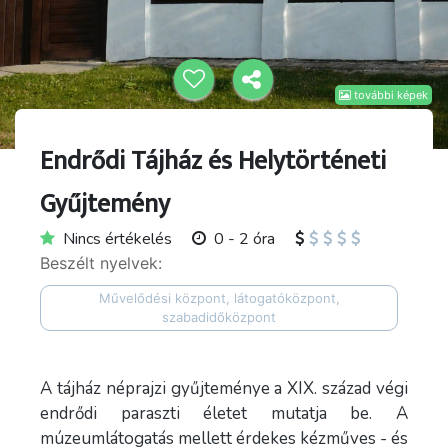
további képek
Endrődi Tájház és Helytörténeti
Gyűjtemény
Nincs értékelés
0 - 2 óra
Beszélt nyelvek:
Művelődési központ, látogatóközpont,
szabadidőközpont
A tájház néprajzi gyűjteménye a XIX. század végi
endrődi paraszti életet mutatja be. A
múzeumlátogatás mellett érdekes kézműves - és