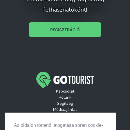
forrás: nephazendrod.hu/telephelyek/endrodi-
felhasználóként!
tajhaz-es-helytorteneti-gyujtemeny
REGISZTRÁCIÓ
Kapcsolat
Rólunk
Segítség
Médiaajánlat
Játékszabályzatok
GoTourist Hírlevél
Az oldalon történő látogatása során cookie-
Helyszínek