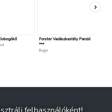
s Dobogókő
Forster Vadászkastély Panzió
Forste
***
***
szt
Bugyi
Bugyi
sztrálj felhasználóként!