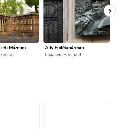
zeti Múzeum
Ady Emlékmúzeum
Petőfi
 kerület
Budapest V. kerület
Budapes