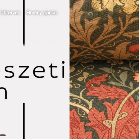
Útitervek
Élmény ajánlat