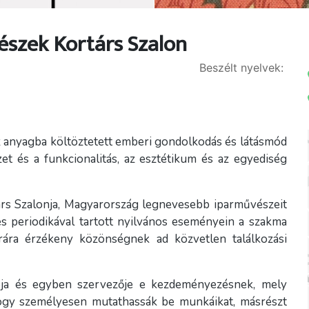
vészek Kortárs Szalon
Beszélt nyelvek:
z anyagba költöztetett emberi gondolkodás és látásmód
et és a funkcionalitás, az esztétikum és az egyediség
árs Szalonja, Magyarország legnevesebb iparművészeit
s periodikával tartott nyilvános eseményein a szakma
úrára érzékeny közönségnek ad közvetlen találkozási
ója és egyben szervezője e kezdeményezésnek, mely
 hogy személyesen mutathassák be munkáikat, másrészt