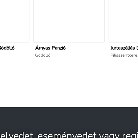
Gödöllő
Árnyas Panzió
Jurtaszállá
Gödöllő
Pilisszentkere
 helyedet, eseményedet vagy regi