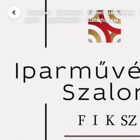
Helyszínek
Események
Kiemelt szálláshelyek
piactér
Jegyértékesítés
Szállásfoglalás