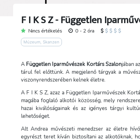
F I K S Z - Független Iparmű
Nincs értékelés
0 - 2 óra
Múzeum, Skanzen
A
Független Iparművészek Kortárs Szalon
jában a
tárul fel előttünk. A megjelenő tárgyak a művész
viszonyrendszerében kelnek életre.
A F I K S Z, azaz a Független Iparművészek Kort
magába foglaló alkotói közösség, mely rendszere
hazai kiválóságainak és az igényes tárgyi kult
lehetőséget.
Alt Andrea művészeti menedzser az életre hív
egyrészt teret kíván biztosítani az alkotóknak,