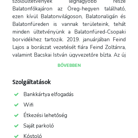
szőlőültetvények legnagyobb része
Balatonfőkajáron az Öreg-hegyen található,
ezen kívül Balatonvilágoson, Balatonaligán és
Balatonfüreden is vannak területeink, tehát
minden ültetvényünk a Balatonfüred-Csopaki
borvidékhez tartozik. 2019. januárjában Feind
Lajos a borászat vezetését fiára Feind Zoltánra,
valamint Bacskai István ügyvezetőre bízta. Az új
vezetők megítélése szerint a borászati üzem már
BŐVEBBEN
rég kinőtte magát, ezért Balatonfőkajár
határában egy 2 000 m2-es borászati üzemet
Szolgáltatások
álmodtak meg. Ez egy komplett beruházás volt,
tehát a szőlőfeldolgozástól, a présekig, a
Bankkártya elfogadás
palackozó üzemen át ma már minden egy helyen
Wifi
található. 130 hektáron 20 féle szőlőfajtával
Étkezési lehetőség
dolgozunk, tehát széles a választék.
Saját parkoló
Előzetes bejelentkezés szükséges!!
Kóstoló