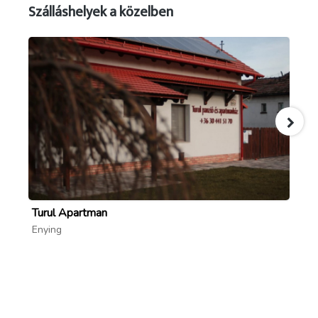
Szálláshelyek a közelben
Turul Apartman
Ká
Enying
Vá