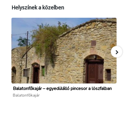
Helyszínek a közelben
Balatonfőkajár – egyedülálló pincesor a löszfalban
Pu
Balatonfőkajár
Ba