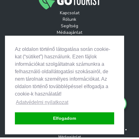
Kapcsolat
Rólunk
Segítség
Médiaajánlat
Játékszabályzatok
GoTourist Hírlevél
Az oldalon történő látogatása során cookie-
Helyszínek
kat (“sütiket”) használunk. Ezen fájlok
Események
információkat szolgáltatnak számunkra a
Útitervek
felhasználó oldallátogatási szokásairól, de
nem tárolnak személyes információkat. Az
oldalon történő továbblépéssel elfogadja a
cookie-k használatát!
© 2026. Search & Go • Minden jog fenntartva.
Adatvédelmi nyilatkozat
Elfogadom
Adatvédelem
•
ÁSZF Partnereknek
•
ÁSZF Felhasználóknak
•
Médiaajánlat