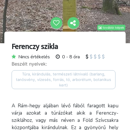
további képek
Ferenczy szikla
Nincs értékelés
0 - 8 óra
Beszélt nyelvek:
Túra, kirándulás, természeti látnivaló (barlang,
tanösvény, vízesés, forrás, tó, arborétum, botanikus
kert)
A Rám-hegy aljában lévő fából faragott kapu
várja azokat a túrázókat akik a Ferenczy-
sziklához, vagy más néven a Föld Szívcsakra
központjába kirándulnak. Ez a gyönyörű hely