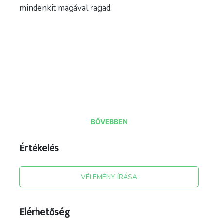
mindenkit magával ragad.
BŐVEBBEN
Értékelés
forrás: utazói leírás ; facebook utazói fotók
VÉLEMÉNY ÍRÁSA
Elérhetőség