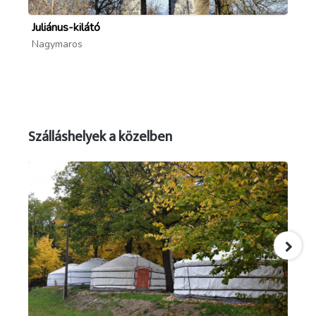
Juliánus-kilátó
Rá
Nagymaros
Dö
Szálláshelyek a közelben