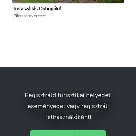
Jurtaszállás Dobogókő
Pa
Pilisszentkereszt
Gö
Regisztráld turisztikai helyedet,
eseményedet vagy regisztrálj
felhasználóként!