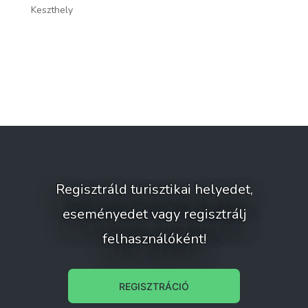
Keszthely
Hé
Regisztráld turisztikai helyedet,
eseményedet vagy regisztrálj
felhasználóként!
REGISZTRÁCIÓ