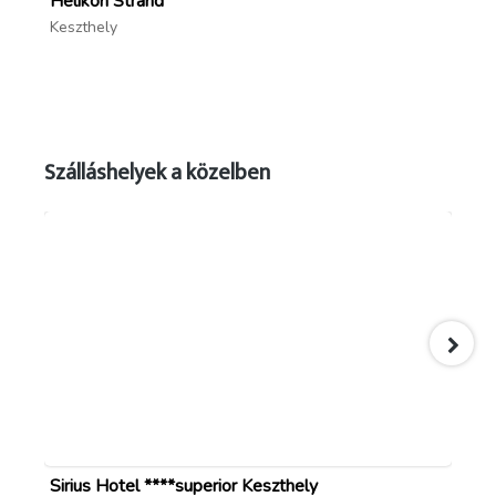
Helikon Strand
Sz
Keszthely
Ke
Szálláshelyek a közelben
Sirius Hotel ****superior Keszthely
Lo