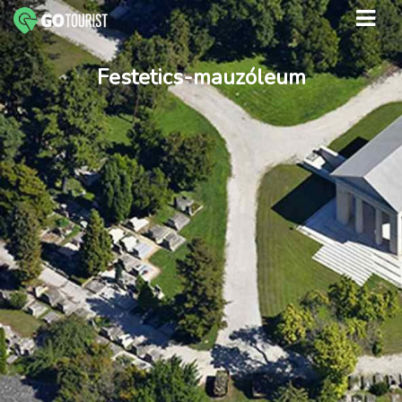
Festetics-mauzóleum