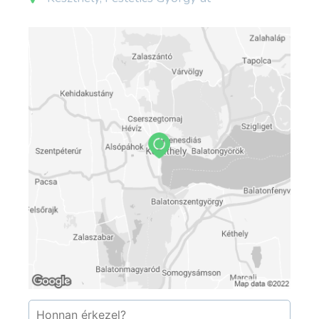
hercegasszony 1922. május 14-én hunyt el.
Ideiglenesen a Fő téri plébániatemplomban
helyezték el koporsóját, amelyet a mauzóleum
elkészülte után, 1925. november 2-án
szállítottak át a Szent Miklós temetőbe. Festetics
(II.) Tasziló herceg 1933. május 4-én hunyt el. A
temetési szertartásra 1933. május 8-án került
sor. Festetics (II.) Tasziló és Mary Victoria
Hamilton fia, Festetics (III.) György herceg 1941.
augusztus 4-én halt meg. Temetése 1941.
augusztus 8-án volt. Felesége, Maria Haugwitz
grófnő 1972. szeptember 23-án hunyt el
Bécsben. Végakaratát, hogy magyar földben
pihenhessen, 1990. október 13-án tudták
teljesíteni, amikor hamvait a mauzóleumba
helyezték.
A Helikon Kastélymúzeum Közhasznú