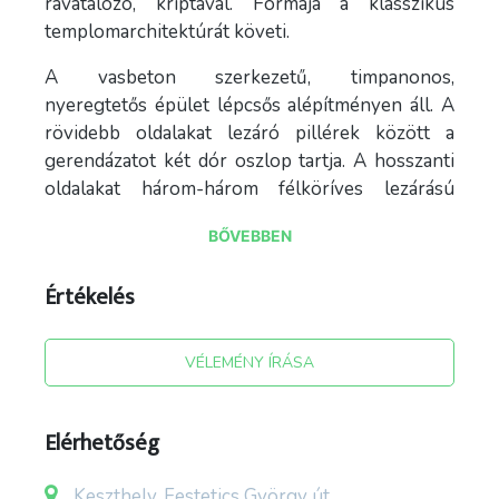
ravatalozó, kriptával. Formája a klasszikus
templomarchitektúrát követi.
A vasbeton szerkezetű, timpanonos,
nyeregtetős épület lépcsős alépítményen áll. A
rövidebb oldalakat lezáró pillérek között a
gerendázatot két dór oszlop tartja. A hosszanti
oldalakat három-három félköríves lezárású
nyílás tagolja, amelyek között a pilléreket dór
BŐVEBBEN
pilaszterek díszítik. A ravatalozóteret rozettákkal
díszített kazettás síkmennyezet fedi. Az északi
Értékelés
hosszoldal előtt lépcsősor vezet a föld alatt lévő
kriptába. A kripta falaiban sírfülkéket alakítottak
ki, amelyek közül a bejárattal szemben lévő
VÉLEMÉNY ÍRÁSA
négyben nyugszanak a Festetics családtagok.
A mauzóleumba a Festetics család tagjai közül
Elérhetőség
elsőként Festetics (II.) Tasziló herceg feleségét,
Mary Victoria Hamiltont temették el. A
Keszthely, Festetics György út