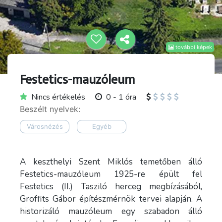
további képek
Festetics-mauzóleum
Nincs értékelés
0 - 1 óra
Beszélt nyelvek:
Városnézés
Egyéb
A keszthelyi Szent Miklós temetőben álló
Festetics-mauzóleum 1925-re épült fel
Festetics (II.) Tasziló herceg megbízásából,
Groffits Gábor építészmérnök tervei alapján. A
historizáló mauzóleum egy szabadon álló