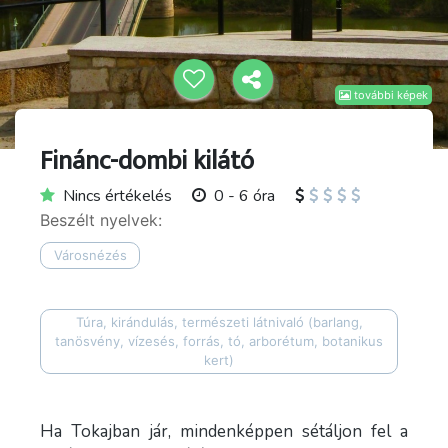
további képek
Finánc-dombi kilátó
Nincs értékelés
0 - 6 óra
Beszélt nyelvek:
Városnézés
Túra, kirándulás, természeti látnivaló (barlang,
tanösvény, vízesés, forrás, tó, arborétum, botanikus
kert)
Ha Tokajban jár, mindenképpen sétáljon fel a