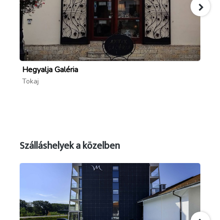
Hegyalja Galéria
Me
Tokaj
To
Szálláshelyek a közelben