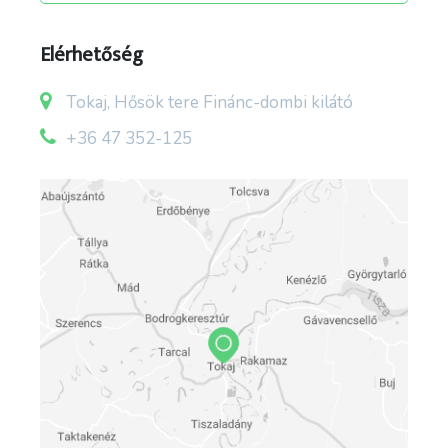
Elérhetőség
Tokaj, Hősök tere Finánc-dombi kilátó
képek forrása: Sikolya Tibor fotós
+36 47 352-125