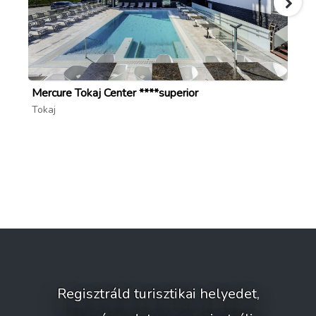
Mercure Tokaj Center ****superior
Ti
Tokaj
Ra
Regisztráld turisztikai helyedet,