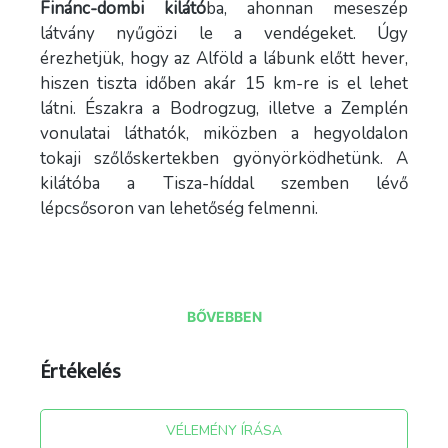
Finánc-dombi kilátó
ba, ahonnan meseszép
látvány nyűgözi le a vendégeket. Úgy
érezhetjük, hogy az Alföld a lábunk előtt hever,
hiszen tiszta időben akár 15 km-re is el lehet
látni. Északra a Bodrogzug, illetve a Zemplén
vonulatai láthatók, miközben a hegyoldalon
tokaji szőlőskertekben gyönyörködhetünk. A
kilátóba a Tisza-híddal szemben lévő
lépcsősoron van lehetőség felmenni.
BŐVEBBEN
Értékelés
VÉLEMÉNY ÍRÁSA