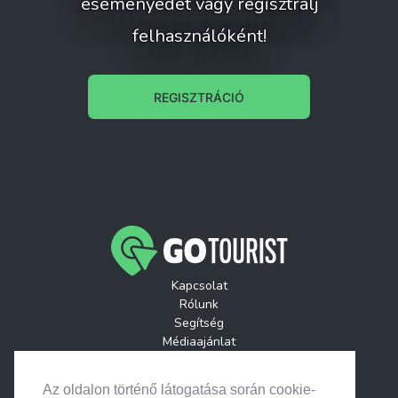
eseményedet vagy regisztrálj
felhasználóként!
REGISZTRÁCIÓ
Kapcsolat
Rólunk
Segítség
Médiaajánlat
Játékszabályzatok
GoTourist Hírlevél
Az oldalon történő látogatása során cookie-
Helyszínek