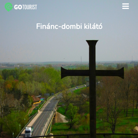
Finánc-dombi kilátó