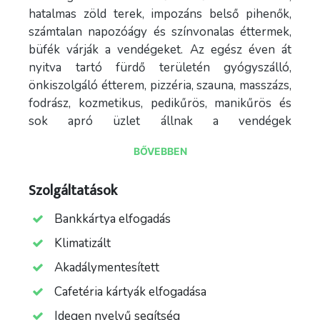
hatalmas zöld terek, impozáns belső pihenők,
számtalan napozóágy és színvonalas éttermek,
büfék várják a vendégeket. Az egész éven át
nyitva tartó fürdő területén gyógyszálló,
önkiszolgáló étterem, pizzéria, szauna, masszázs,
fodrász, kozmetikus, pedikűrös, manikűrös és
sok apró üzlet állnak a vendégek
rendelkezésére.
BŐVEBBEN
Európa TOP 5 egyik legjobb hatásfokú
gyógyvizével; sajátos összetételű gyógyvizünk
Szolgáltatások
2000 méter mélyből tör a felszínre; hőfoka 74ºC,
Bankkártya elfogadás
melyet hűtve juttatunk tovább medencéinkbe.
Klimatizált
Alkáli-hidrogénkarbonátos, magas kalcium-,
Akadálymentesített
magnézium- és fluortartalmú - gyógyvíz
világviszonylatú összehasonlításban is rendkívül
Cafetéria kártyák elfogadása
magas ásványi anyag tartalommal rendelkezik.
Idegen nyelvű segítség