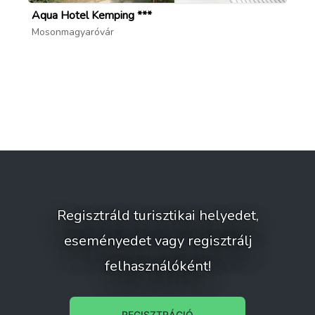
Aqua Hotel Kemping ***
Aq
Mosonmagyaróvár
Mo
Regisztráld turisztikai helyedet,
eseményedet vagy regisztrálj
felhasználóként!
REGISZTRÁCIÓ