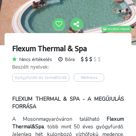
további képek
Flexum Thermal & Spa
Nincs értékelés
8óra
Beszélt nyelvek:
Gyógyfürdő-és termálfürdő
Wellness
FLEXUM THERMAL & SPA - A MEGÚJULÁS
FORRÁSA
A Mosonmagyaróváron található
Flexum
Thermal&Spa
, több mint 50 éves gyógyfürdő.
Jelenleg hét különböző vízhőfokú medence,