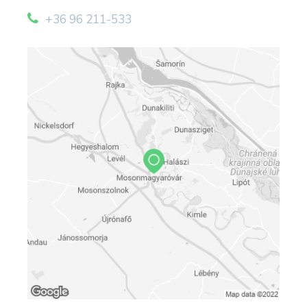
Egész évben szeretettel várjuk Önöket
Mosonmagyaróváron, a FLEXUM
+36 96 211-533
THERMAL&SPA gyógyfürdőben, ahol saját
parkoló gondoskodik az Önök további
kényelméről.
A fürdő népszerűségére mi sem jellemzőbb,
minthogy annak látogatói felerészben külföldről
érkeznek. Az osztrák és a szlovák határ
ölelésében helyezkedik el, Budapesttől 160,
Bécstől 80 és Pozsonytól mindössze 30
kilométerre.
A
Flexum Thermál Gyógyfürdő
sokféle
vízhőfokú medencéivel, minden korosztály
körében kedvelt. A szinte állandó északnyugati
vagy délnyugati szél friss tiszta levegőt biztosít a
zöldövezetben, természetes folyóvizek
közelében fekvő fürdőnek, ami magas szinten