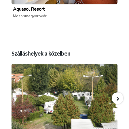
Aquasol Resort
Aq
Mosonmagyaróvár
Mo
Szálláshelyek a közelben