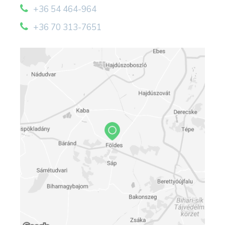
igénybejelentés alapján). A létesítmények
+36 54 464-964
minden korosztály számára színvonalas
+36 70 313-7651
szolgáltatást nyújtanak, alkalmasak versenyport
rendezésére is.
A Szabadidőközpont területén elhelyezett
főzőhelyeink alkalmasak szalonnasütésre,
bográcsozásra, főzőversenyek rendezésére.
A Szabadidőközpont kulturális, sport és
könnyűzenei rendezvényei az üdülővendégek,
valamint a környékbeliek számára közös
szórakozási lehetőséget biztosítanak.
Legnépszerűbbek a szezonnyitó és
nyárbúcsúztató rendezvények, továbbá az igény
szerint megrendezésre kerülő hétvégi
fürdőbálok.
Csak a strand szezonban van nyitva !