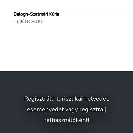
Balogh-Szatmári Kúria
Ma
Hajdúszoboszló
Ha
Regisztráld turisztikai helyedet,
eseményedet vagy regisztrálj
felhasználóként!