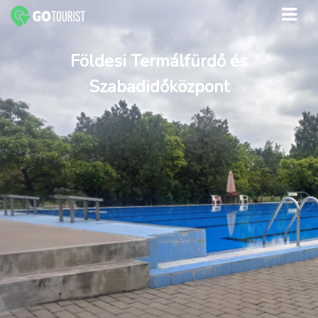
Földesi Termálfürdő és
Szabadidőközpont