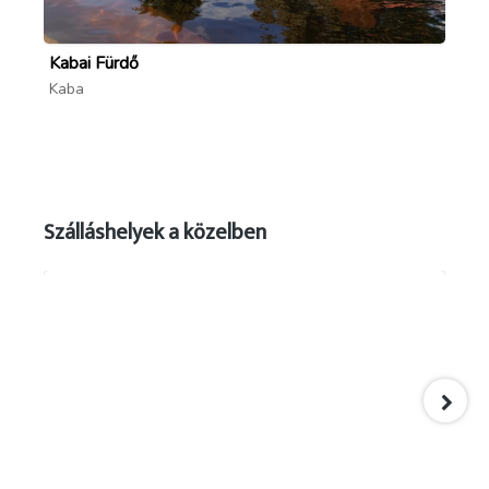
; foldesinepfoiskola.webnode.hu
Kabai Fürdő
Gy
Kaba
Bi
Szálláshelyek a közelben