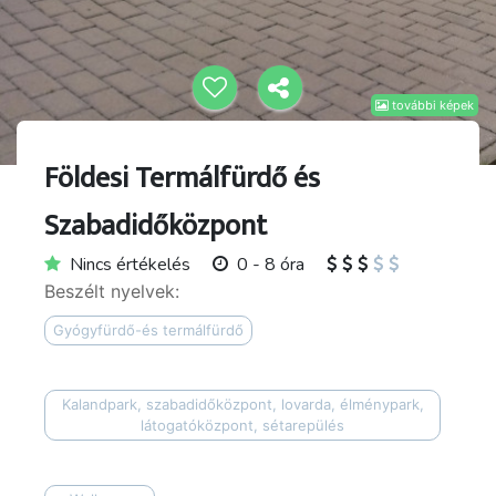
további képek
Földesi Termálfürdő és
Szabadidőközpont
Nincs értékelés
0 - 8 óra
Beszélt nyelvek:
Gyógyfürdő-és termálfürdő
Kalandpark, szabadidőközpont, lovarda, élménypark,
látogatóközpont, sétarepülés