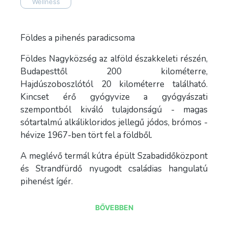
Wellness
Földes a pihenés paradicsoma
Földes Nagyközség az alföld északkeleti részén,
Budapesttől 200 kilométerre,
Hajdúszoboszlótól 20 kilométerre található.
Kincset érő gyógyvize a gyógyászati
szempontból kiváló tulajdonságú - magas
sótartalmú alkálikloridos jellegű jódos, brómos -
hévize 1967-ben tört fel a földből.
A meglévő termál kútra épült Szabadidőközpont
és Strandfürdő nyugodt családias hangulatú
pihenést ígér.
A természetes Környezetben lévő 29 méteres
BŐVEBBEN
feszített víztükrű úszómedencéje, valamint
gyógymedencéi ideális feltételeket biztosítanak