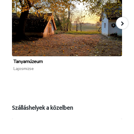
Tanyamúzeum
Ör
Lajosmizse
La
Szálláshelyek a közelben