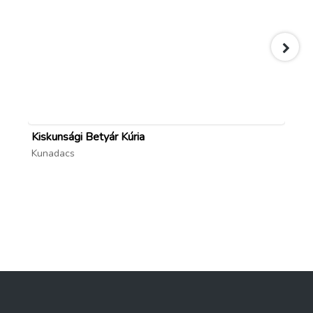
Kiskunsági Betyár Kúria
Ma
Kunadacs
Pili