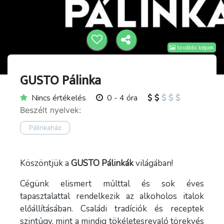
további képek
GUSTO Pálinka
Nincs értékelés
0 - 4 óra
Beszélt nyelvek:
Pálinkaház
Köszöntjük a
GUSTO Pálinkák
világában!
Cégünk elismert múlttal és sok éves
tapasztalattal rendelkezik az alkoholos italok
előállításában. Családi tradíciók és receptek
szintúgy, mint a mindig tökéletesrevaló törekvés