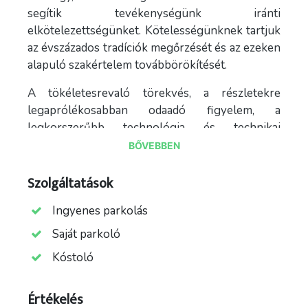
segítik tevékenységünk iránti
elkötelezettségünket. Kötelességünknek tartjuk
az évszázados tradíciók megőrzését és az ezeken
alapuló szakértelem továbbörökítését.
A tökéletesrevaló törekvés, a részletekre
legaprólékosabban odaadó figyelem, a
legkorszerűbb technológia és technikai
felszerelés mind részei annak, hogy e nemes
BŐVEBBEN
párlatokat olyan színvonalon vagyunk képesek
előállítani, hogy azok a legkifinomultabb
Szolgáltatások
ízlésűeknek is páratlan gasztronómiai élményt
Ingyenes parkolás
nyújtsanak. Legmagasabb minőségi kategória
eléréséhez hozzájárul az is, hogy pálinka lepárló
Saját parkoló
üzemünk a magyar gyümölcstermesztés egyik
Kóstoló
fellegvárában, Kecskemét mellett Lajosmizsén
helyezkedik el. Ez a körzet Magyarország egyik
Értékelés
napfényben leggazdagabb vidéke, ahol a