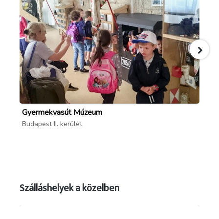
Gyermekvasút Múzeum
Ma
Budapest II. kerület
Bud
Szálláshelyek a közelben