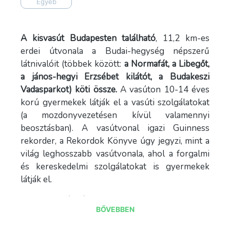
Egyéb
A kisvasút Budapesten található
, 11,2 km-es
erdei útvonala a Budai-hegység népszerű
látnivalóit (többek között:
a Normafát, a Libegőt,
a jános-hegyi Erzsébet kilátót, a Budakeszi
Vadasparkot) köti össze.
A vasúton 10-14 éves
korú gyermekek látják el a vasúti szolgálatokat
(a mozdonyvezetésen kívül valamennyi
beosztásban). A vasútvonal igazi Guinness
rekorder, a Rekordok Könyve úgy jegyzi, mint a
világ leghosszabb vasútvonala, ahol a forgalmi
és kereskedelmi szolgálatokat is gyermekek
látják el.
Vonatok egész évben közlekednek
a hét minden
BŐVEBBEN
napján (ünnepnapokon is: Karácsony, Húsvét,
stb.), ezalól csak a hétfői tanítási napok