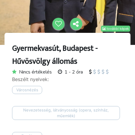
további képek
Gyermekvasút, Budapest -
Hűvösvölgy állomás
Nincs értékelés
1 - 2 óra
Beszélt nyelvek:
Városnézés
Nevezetesség, látványosság (opera, színház,
műemlék)