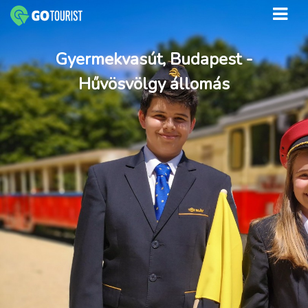
Gyermekvasút, Budapest -
Hűvösvölgy állomás