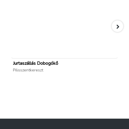
Jurtaszállás Dobogókő
Ho
Pilisszentkereszt
Ve