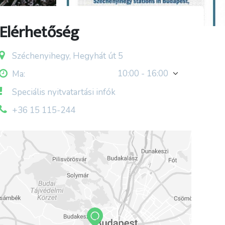
Elérhetőség
Széchenyihegy, Hegyhát út 5
10:00 - 16:00
Ma:
Speciális nyitvatartási infók
+36 15 115-244