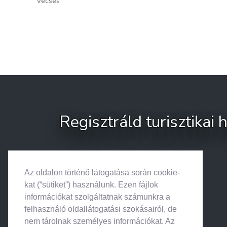
Vecsés
Regisztráld turisztikai
Az oldalon történő látogatása során cookie-
kat (“sütiket”) használunk. Ezen fájlok
információkat szolgáltatnak számunkra a
felhasználó oldallátogatási szokásairól, de
nem tárolnak személyes információkat. Az