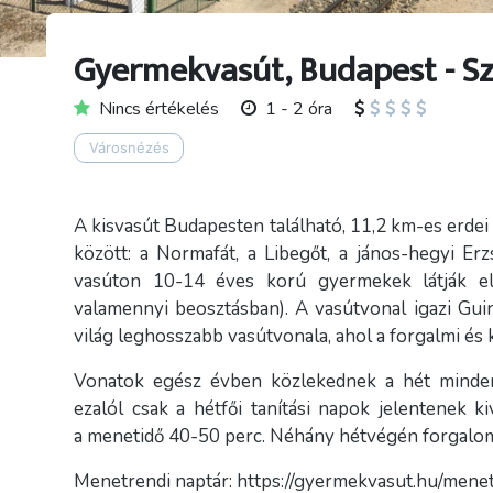
Gyermekvasút, Budapest - S
Nincs értékelés
1 - 2 óra
Városnézés
A kisvasút Budapesten található, 11,2 km-es erdei
között: a Normafát, a Libegőt, a jános-hegyi Erz
vasúton 10-14 éves korú gyermekek látják el
valamennyi beosztásban). A vasútvonal igazi Gui
világ leghosszabb vasútvonala, ahol a forgalmi és 
Vonatok egész évben közlekednek a hét minden 
ezalól csak a hétfői tanítási napok jelentenek 
a menetidő 40-50 perc. Néhány hétvégén forgalom
Menetrendi naptár: https://gyermekvasut.hu/mene