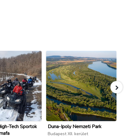
gh-Tech Sportok
Duna-Ipoly Nemzeti Park
Svábhe
rmafa
Interak
Budapest XII. kerület