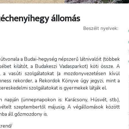
zéchenyihegy állomás
Beszélt nyelvek:
 útvonala a Budai-hegység népszerű látnivalóit (többek
sébet kilátót, a Budakeszi Vadasparkot) köti össze. A
 a vasúti szolgálatokat (a mozdonyvezetésen kívül
nness rekorder, a Rekordok Könyve úgy jegyzi, mint a
kereskedelmi szolgálatokat is gyermekek látják el.
napján (ünnepnapokon is: Karácsony, Húsvét, stb.),
kivételt szeptembertől májusig. A végállomások között
ba áll gőzmozdony is.
trend/