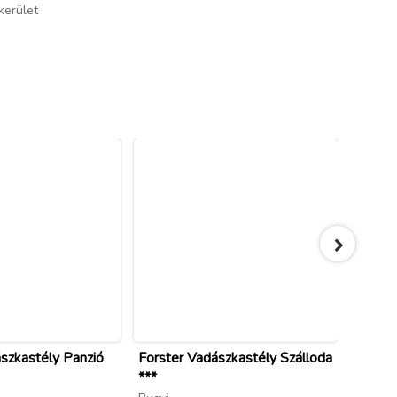
Élmén
kerület
Budapes
szkastély Panzió
Forster Vadászkastély Szálloda
Árnyas
***
Gödöll