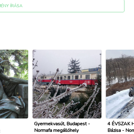
MÉNY ÍRÁSA
Gyermekvasút, Budapest -
4 ÉVSZAK Hi
Normafa megállóhely
Bázisa - No
t