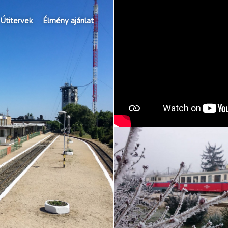
Útitervek
Élmény ajánlat