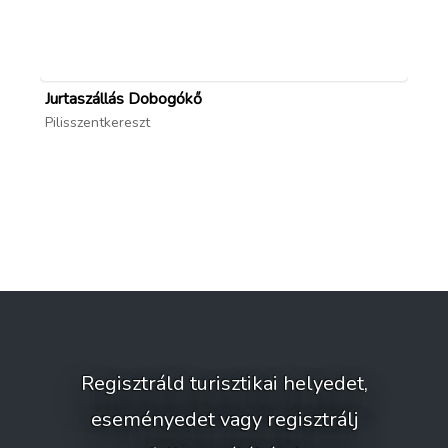
Jurtaszállás Dobogókő
Pa
Pilisszentkereszt
Gö
Regisztráld turisztikai helyedet,
eseményedet vagy regisztrálj