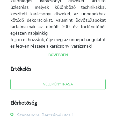
különleges karácsonyi díszeket árusító
üzletrész, melyek különböző technikákkal
készített karácsonyi díszeket, az ünnepekhez
kötődő dekorációkat, valamint üdvözlőlapokat
tartalmaznak az elmúlt 200 év történetéből
egészen napjainkig.
Jöjjön el hozzánk, élje meg az ünnepi hangulatot
és legyen részese a karácsonyi varázsnak!
BŐVEBBEN
Értékelés
VÉLEMÉNY ÍRÁSA
Forrás: hubayhaz.hu ; facebook.com/hubayhaz
Elérhetőség
Szentendre, Bercsényi utca 1.