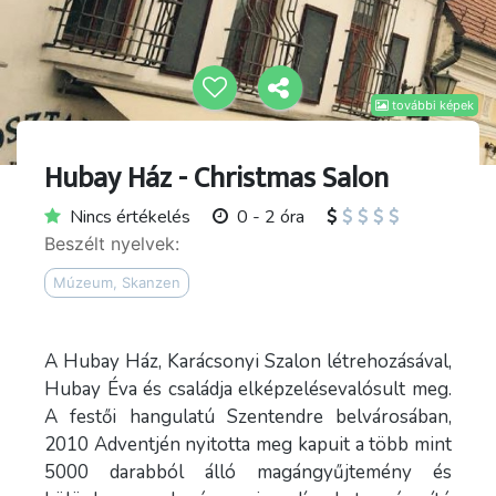
további képek
Hubay Ház - Christmas Salon
Nincs értékelés
0 - 2 óra
Beszélt nyelvek:
Múzeum, Skanzen
A Hubay Ház, Karácsonyi Szalon létrehozásával,
Hubay Éva és családja elképzelésevalósult meg.
A festői hangulatú Szentendre belvárosában,
2010 Adventjén nyitotta meg kapuit a több mint
5000 darabból álló magángyűjtemény és