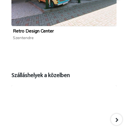
Retro Design Center
Ko
Szentendre
Sz
Szálláshelyek a közelben