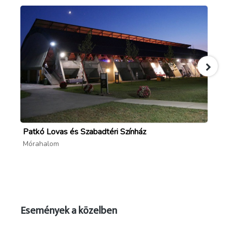
Patkó Lovas és Szabadtéri Színház
Mó
Mórahalom
Mó
Események a közelben