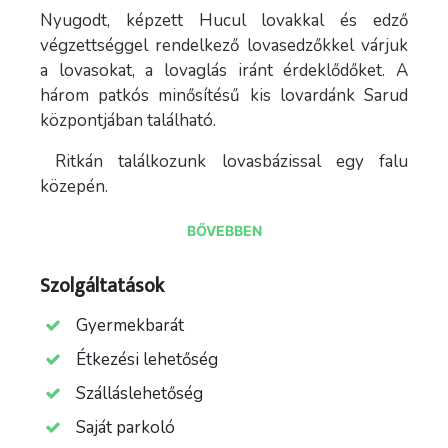
Nyugodt, képzett Hucul lovakkal és edző
végzettséggel rendelkező lovasedzőkkel várjuk
a lovasokat, a lovaglás iránt érdeklődőket. A
három patkós minősítésű kis lovardánk Sarud
központjában található.
Ritkán találkozunk lovasbázissal egy falu
közepén.
Ma meglepő, de egykor a lovak parasztudvarok
BŐVEBBEN
állatai voltak, a gazdák udvarában.
Szolgáltatások
Ezért döntöttünk úgy, hogy HUCUL lovainkat mi
is a faluban mutatjuk meg nektek és itt is
Gyermekbarát
működik az Élményfalu minősített lovasiskolája.
Étkezési lehetőség
Minden lovunk vizsgázott iskolaló, nyugodt
Szálláslehetőség
barátságos állatok, amelyek ugyanolyan
Saját parkoló
boldogan szolgálják ki a gyerekek, mint a