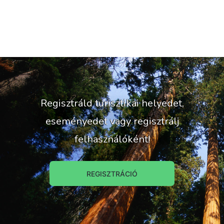
Regisztráld turisztikai helyedet,
eseményedet vagy regisztrálj
felhasználóként!
REGISZTRÁCIÓ