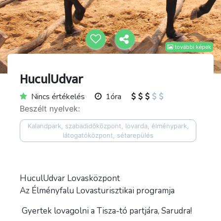
további képek
HuculUdvar
Nincs értékelés
1óra
Beszélt nyelvek:
Kalandpark, szabadidőközpont, lovarda, élménypark,
látogatóközpont, sétarepülés
HuculUdvar Lovasközpont
Az Élményfalu Lovasturisztikai programja
Gyertek lovagolni a Tisza-tó partjára, Sarudra!