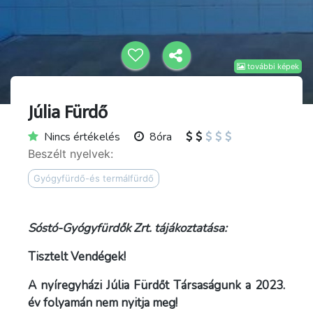
további képek
Júlia Fürdő
Nincs értékelés
8óra
Beszélt nyelvek:
Gyógyfürdő-és termálfürdő
Sóstó-Gyógyfürdők Zrt. tájákoztatása:
Tisztelt Vendégek!
A nyíregyházi Júlia Fürdőt Társaságunk a 2023.
év folyamán nem nyitja meg!