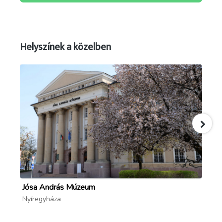
Helyszínek a közelben
Jósa András Múzeum
Mó
Nyíregyháza
Ny