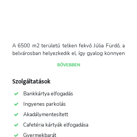
A 6500 m2 területű telken fekvő Júlia Fürdő, a
belvárosban helyezkedik el, így gyalog könnyen
elérhető a városlakók számára. De akár a város
BŐVEBBEN
távolabbi pontjairól is könnyen megközelíthető
tömegközlekedéssel és autóval is.
Szolgáltatások
A gyógyvizet, szaunát, úszást kedvelők igényeik
Bankkártya elfogadás
szerint megtalálják a pihenést, gyógyulást,
kikapcsolódást nyújtó szolgáltatásokat. A Júlia
Ingyenes parkolás
Fürdő 3 db szaunát, szárazgőzt, nedves gőzt,
Akadálymentesített
kádfürdőt, infra szaunát, masszázst, büfét, 25 m-
Cafetéria kártyák elfogadása
es feszített víztükrű úszómedencét, különböző
hőmérsékletű gyógymedencéknek ad otthont.
Gyermekbarát