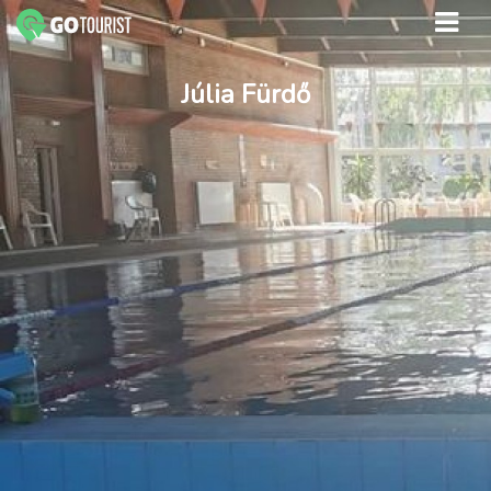
Júlia Fürdő