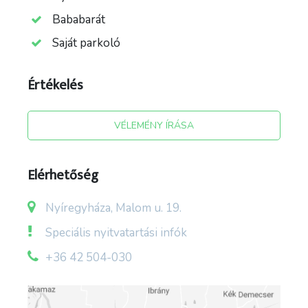
Bababarát
Saját parkoló
Értékelés
VÉLEMÉNY ÍRÁSA
forrás: utazói leírás; facebook/pages/Júlia Fürdő
; Sóstó – Gyógyfürdők Zrt.
Elérhetőség
Nyíregyháza, Malom u. 19.
Speciális nyitvatartási infók
+36 42 504-030