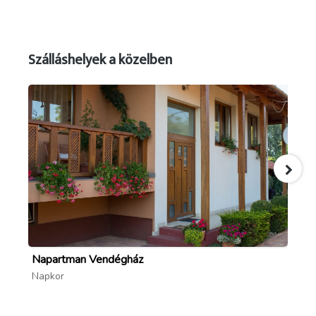
Szálláshelyek a közelben
Napartman Vendégház
Ti
Napkor
Ra