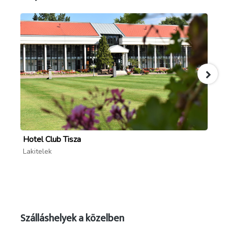
Hotel Club Tisza
Tő
Lakitelek
Lak
Szálláshelyek a közelben