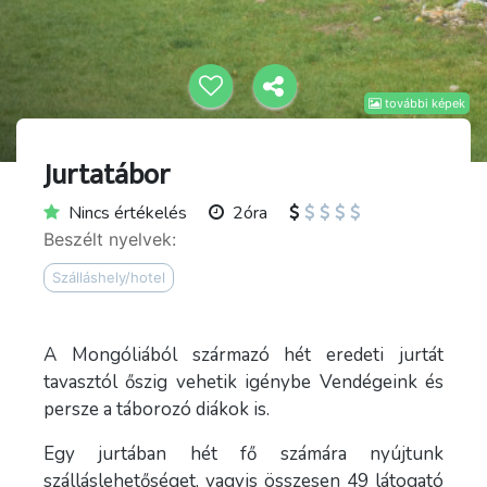
további képek
Jurtatábor
Nincs értékelés
2óra
Beszélt nyelvek:
Szálláshely/hotel
A Mongóliából származó hét eredeti jurtát
tavasztól őszig vehetik igénybe Vendégeink és
persze a táborozó diákok is.
Egy jurtában hét fő számára nyújtunk
szálláslehetőséget, vagyis összesen 49 látogató