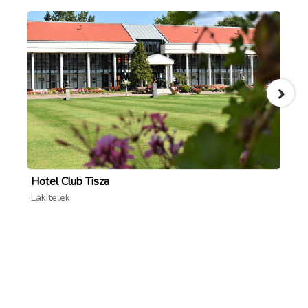
Hotel Club Tisza
Cs
Lakitelek
Cs