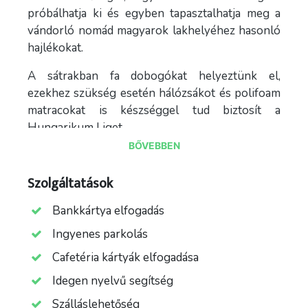
próbálhatja ki és egyben tapasztalhatja meg a
vándorló nomád magyarok lakhelyéhez hasonló
hajlékokat.
A sátrakban fa dobogókat helyeztünk el,
ezekhez szükség esetén hálózsákot és polifoam
matracokat is készséggel tud biztosít a
Hungarikum Liget.
BŐVEBBEN
A jurták mellett található egy igény szerint
szabadon használtató szabadtéri tűzrakó hely is,
Szolgáltatások
amely az esti tábortüzek, szalonnasütések és
baráti beszélgetések tökéletes színhelyéül
Bankkártya elfogadás
szolgálhat.
Ingyenes parkolás
Cafetéria kártyák elfogadása
Idegen nyelvű segítség
Szálláslehetőség