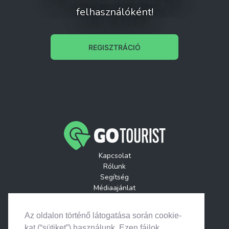
felhasználóként!
REGISZTRÁCIÓ
Kapcsolat
Rólunk
Segítség
Médiaajánlat
Játékszabályzatok
GoTourist Hírlevél
Az oldalon történő látogatása során cookie-
Helyszínek
kat (“sütiket”) használunk. Ezen fájlok