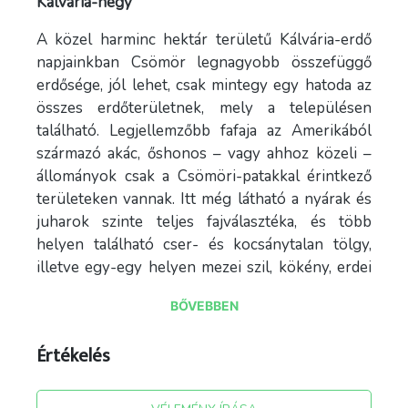
Kálvária-hegy
A közel harminc hektár területű Kálvária-erdő
napjainkban Csömör legnagyobb összefüggő
erdősége, jól lehet, csak mintegy egy hatoda az
összes erdőterületnek, mely a településen
található. Legjellemzőbb fafaja az Amerikából
származó akác, őshonos – vagy ahhoz közeli –
állományok csak a Csömöri-patakkal érintkező
területeken vannak. Itt még látható a nyárak és
juharok szinte teljes fajválasztéka, és több
helyen található cser- és kocsánytalan tölgy,
illetve egy-egy helyen mezei szil, kökény, erdei
fenyő és magaskőris.
BŐVEBBEN
A patak közvetlen közelében pedig a nyárfák
mellé szép fűzállomány társul.A Kálvárián
Értékelés
többször pusztított erdőtűz. A legutóbbi a
nyolcvanas években történt, a legsúlyosabb