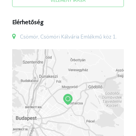
VÉLEMÉNY ÍRÁSA
azonban az I. világháború végén, amikor a
faállomány szinte teljes egésze elpusztult. Közel
ilyen súlyosnak ígérkező esemény történt volna
Elérhetőség
a 2000-es évek végén, amikor is a teljes területe
tarvágásra lett ítélve, melytől széleskörű helyi
Csömör, Csömöri Kálvária Emlékmű köz 1.
civil összefogás mentette meg. Az
önkormányzat ma már szinte a teljes erdőterület
gazdálkodója, és a tarvágás helyett az
erdőfelújítást fokozatosan, (lékeléssel) végzi,
fokozatosan lecserélve az inváziós akácot és
nyugati ostorfát helyben honos fajokra,
jellemzően gyors növekedésű juharokra és
hársakra. A Kálvária-hegy legmagasabb pontja a
település szinte minden pontjáról jól látható a
maga 221 méteres magasságával. Az Árpád-kori
Csömör a XIII. században ide, a hegy nyugati
oldalára települt. A helyszínen talált felszíni
leletek és az irodalmi adatok alapján