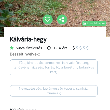
további képek
Kálvária-hegy
Nincs értékelés
0 - 4 óra
Beszélt nyelvek:
Túra, kirándulás, természeti látnivaló (barlang,
tanösvény, vízesés, forrás, tó, arborétum, botanikus
kert)
Nevezetesség, látványosság (opera, színház,
műemlék)