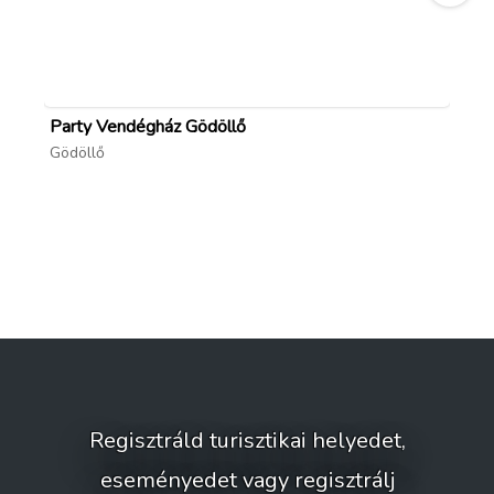
forrás: csomorikortura.hu/allomasok/15-kalvaria
; facebook utazói fotók
Party Vendégház Gödöllő
Ár
Gödöllő
Gö
Regisztráld turisztikai helyedet,
eseményedet vagy regisztrálj