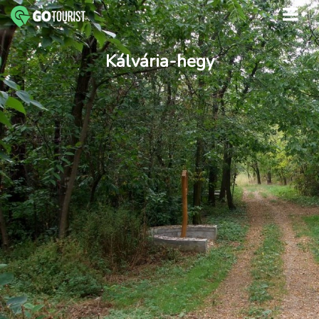
Kálvária-hegy