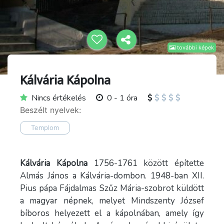
további képek
Kálvária Kápolna
Nincs értékelés
0 - 1 óra
Beszélt nyelvek:
Templom
Kálvária Kápolna
1756-1761 között építette
Almás János a Kálvária-dombon. 1948-ban XII.
Pius pápa Fájdalmas Szűz Mária-szobrot küldött
a magyar népnek, melyet Mindszenty József
bíboros helyezett el a kápolnában, amely így