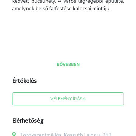
kedvelt búcsúhely. A város legrégebbi épülete,
amelynek belső falfestése kalocsai mintájú.
BŐVEBBEN
Értékelés
forrás: torokszentmiklos.hu ; facebook utazói
képek
VÉLEMÉNY ÍRÁSA
Elérhetőség
Törökszentmiklós, Kossuth Lajos u. 253.