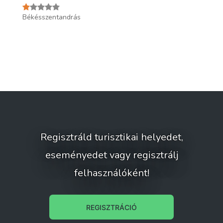
Békésszentandrás
Sz
Regisztráld turisztikai helyedet,
eseményedet vagy regisztrálj
felhasználóként!
REGISZTRÁCIÓ