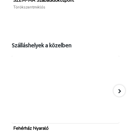
SZEM-MA Szabadidőközpont
Sz
Törökszentmiklós
Tö
Szálláshelyek a közelben
Fehérház Nyaraló
Ni