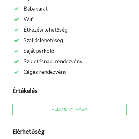
bilivel, WC szűkítővel, bébiőrrel, babakocsival
Bababarát
biztosítjuk. Csemete Kuckónk a hét minden
napján játékokkal, kézműves foglalkozásokkal
Wifi
várja a kicsiket.
Étkezési lehetőség
Szálláslehetőség
Saját parkoló
Születésnapi rendezvény
Céges rendezvény
Értékelés
VÉLEMÉNY ÍRÁSA
Elérhetőség