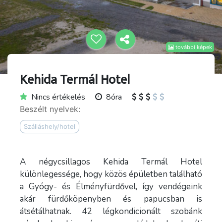
további képek
Kehida Termál Hotel
Nincs értékelés
8óra
Beszélt nyelvek:
Szálláshely/hotel
A négycsillagos Kehida Termál Hotel
különlegessége, hogy közös épületben található
a Gyógy- és Élményfürdővel, így vendégeink
akár fürdőköpenyben és papucsban is
átsétálhatnak. 42 légkondicionált szobánk