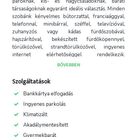
pároknak, kis- és nagycsaládoknak, baráti
társaságoknak egyaránt ideális választás. Minden
szobánk kényelmes bútorzattal, franciaággyal,
telefonnal, minibárral, széffel, televízióval,
zuhanyzós vagy kádas fürdőszobával,
hajszárítóval, bekészített fürdőköpennyel,
törülközővel, strandtörülközővel, ingyenes
internet elérhetőséggel rendelkezik.
Természetesen tudunk szállást biztosítani
BŐVEBBEN
mozgássérült vendégeinknek is. A BABABARÁT
SZÁLLODA A változatos élménymedencéink és
Szolgáltatások
strandunk miatt fürdőnk gyermekes családok
közkedvelt úticéljává vált, melyet kiválóan
Bankkártya elfogadás
kiegészítenek a hotel bababarát szolgáltatásai.
Ingyenes parkolás
Kiemelten gondoltunk a legapróbb
Klimatizált
vendégeinkre – kényelmüket etetőszékkel,
babággyal, pelenkázóval, fürdetőkáddal,
Akadálymentesített
cumisüveggel, bébiétel melegítővel, zsámollyal,
Gyermekbarát