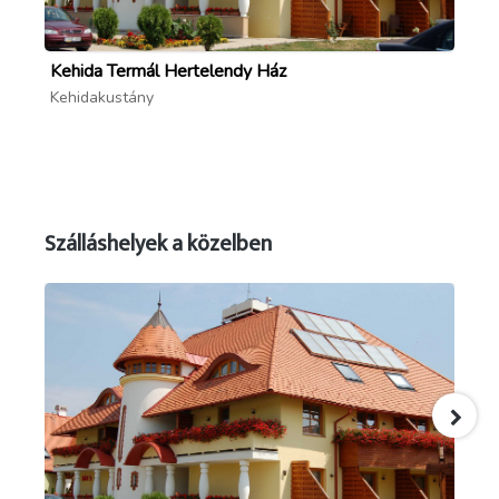
Kehida Termál Hertelendy Ház
Ke
Kehidakustány
Ke
Szálláshelyek a közelben