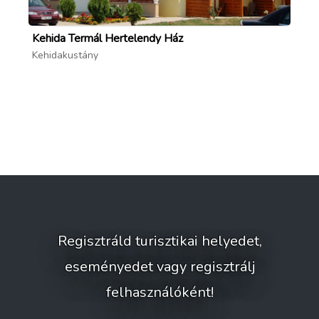
Kehida Termál Hertelendy Ház
Ke
Kehidakustány
Ke
Regisztráld turisztikai helyedet,
eseményedet vagy regisztrálj
felhasználóként!