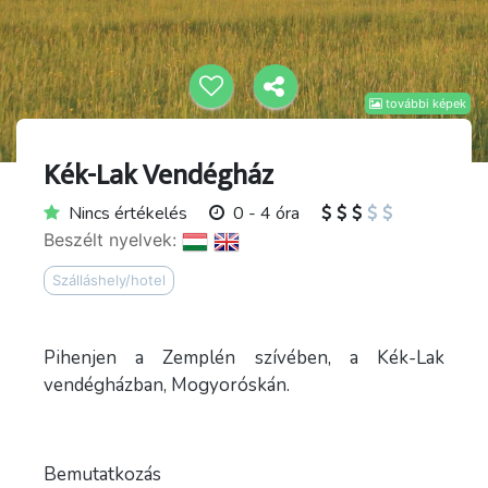
további képek
Kék-Lak Vendégház
Nincs értékelés
0 - 4 óra
Beszélt nyelvek:
Szálláshely/hotel
Pihenjen a Zemplén szívében, a Kék-Lak
vendégházban, Mogyoróskán.
Bemutatkozás