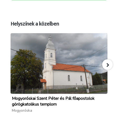
Helyszínek a közelben
Mogyoróskai Szent Péter és Pál főapostolok
Ze
görögkatolikus templom
Fo
Mogyoróska