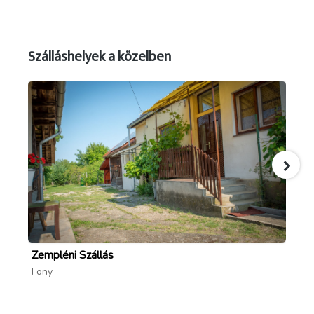
Szálláshelyek a közelben
Zempléni Szállás
B
Fony
To