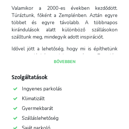
Valamikor a 2000-es években kezdődött.
Túráztunk, főként a Zemplénben. Aztán egyre
többet és egyre távolabb. A többnapos
kirándulások alatt különböző szállásokon
szálltunk meg, mindegyik adott inspirációt.
Idővel jött a lehetőség, hogy mi is építhetünk
egy vendégházat. Adta magát a Zemplén,
BŐVEBBEN
gyakorlatilag az összes települést sorra vettük,
de mindegyikkel akadt valami probléma. Pont a
Szolgáltatások
Kéktúra útvonalán bolyongtunk, amikor elénk
került a lenti képen látható panoráma, és az
Ingyenes parkolás
eladó tábla (nem a várra volt kitéve).
Klimatizált
Nem volt vita, megvettük, boldogság. Akkor még
Gyermekbarát
nem tudtuk, hogy ez volt a könnyebbik része.
Szálláslehetőség
A tervezgetés során egy fő elvünk volt: olyat
Saját parkoló