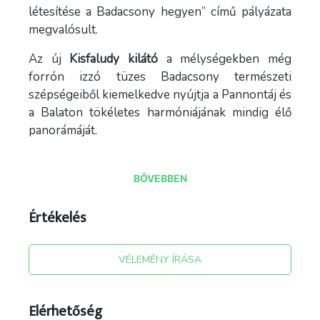
létesítése a Badacsony hegyen” című pályázata
megvalósult.
Az új
Kisfaludy kilátó
a mélységekben még
forrón izzó tüzes Badacsony természeti
szépségeiből kiemelkedve nyújtja a Pannontáj és
a Balaton tökéletes harmóniájának mindig élő
panorámáját.
BŐVEBBEN
„Egy jobb kilátásért! Új kilátó létesítése a
Badacsony hegyen”
Értékelés
Szívet melengető panoráma a szerelmesek
földjén…
VÉLEMÉNY ÍRÁSA
Badacsony a Balaton északi partján található az
ország egyik legszebb a boráról leghíresebb
Elérhetőség
üdülőparadicsomban.