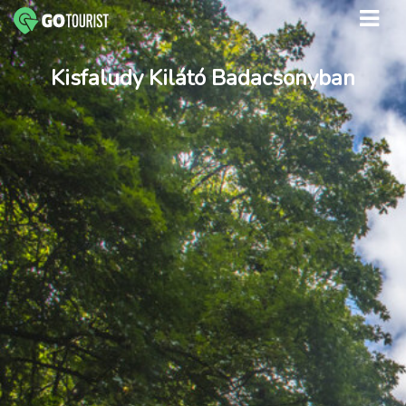
Kisfaludy Kilátó Badacsonyban