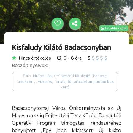
további képek
Kisfaludy Kilátó Badacsonyban
Nincs értékelés
0 - 8 óra
Beszélt nyelvek:
Túra, kirándulás, természeti látnivaló (barlang,
tanösvény, vízesés, forrás, tó, arborétum, botanikus
kert)
Badacsonytomaj Város Önkormányzata az Új
Magyarország Fejlesztési Terv Közép-Dunántúli
Operatív Program támogatási rendszeréhez
benyújtott „Egy jobb kilátásért! Új kilátó