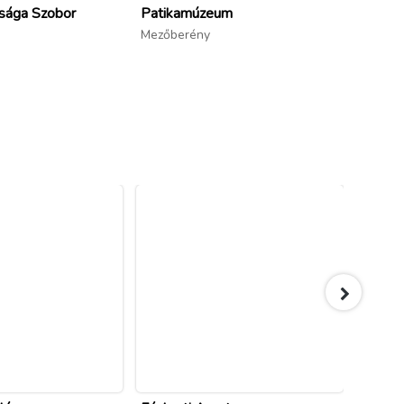
sága Szobor
Patikamúzeum
Bélmeg
Mezőberény
Bélmeg