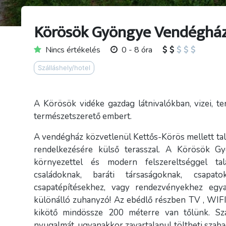
Körösök Gyöngye Vendéghá
Nincs értékelés
0 - 8 óra
Szálláshely/hotel
A Körösök vidéke gazdag látnivalókban, vizei, t
természetszerető embert.
A vendégház közvetlenül Kettős-Körös mellett talá
rendelkezésére külső terasszal. A Körösök G
környezettel és modern felszereltséggel ta
családoknak, baráti társaságoknak, csapato
csapatépítésekhez, vagy rendezvényekhez eg
különálló zuhanyzó! Az ebédlő részben TV , WIFI- 
kikötő mindössze 200 méterre van tőlünk. Sz
nyugalmát, ugyanakkor zavartalanul töltheti szabad