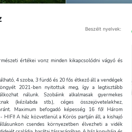
z
Beszélt nyelvek:
ermészeti értékei vonz minden kikapcsolódni vágyó és
lható, 4 szoba, 3 fürdő és 20 fős étkező áll a vendégek
yöngyét 2021-ben nyitottuk meg, így a legtisztább
lálkozhat nálunk. Szobáink alkalmasak gyermekes
knak (kézilabda stb.), céges összejövetelekhez,
yaránt. Maximum befogadó képesség 16 fő! Három
HIFI! A ház közvetlenül a Körös partján áll, a kishajó
állásunkon csendes környezetben élvezheti a vidék
idejét családja, barátai társaságában. A ház konyhája és