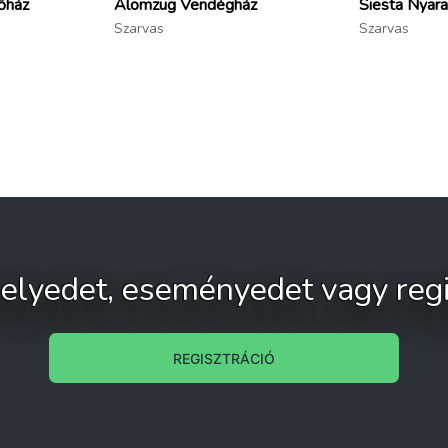
őház
Álomzug Vendégház
Siesta Nyara
Szarvas
Szarvas
 helyedet, eseményedet vagy regi
REGISZTRÁCIÓ