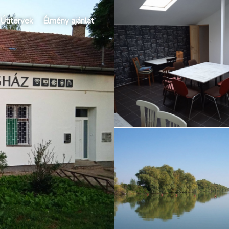
Útitervek
Élmény ajánlat