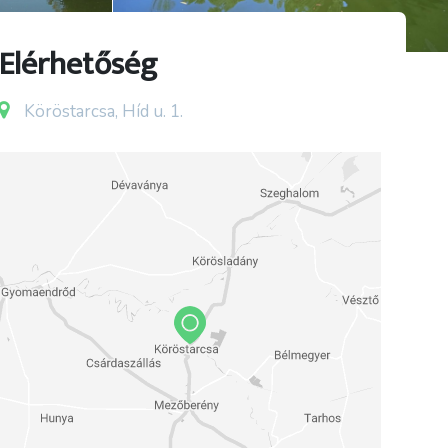
Elérhetőség
Köröstarcsa, Híd u. 1.