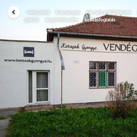
Helyszínek
Események
Kiemelt szálláshelyek
piactér
Jegyértékesítés
Szállásfoglalás