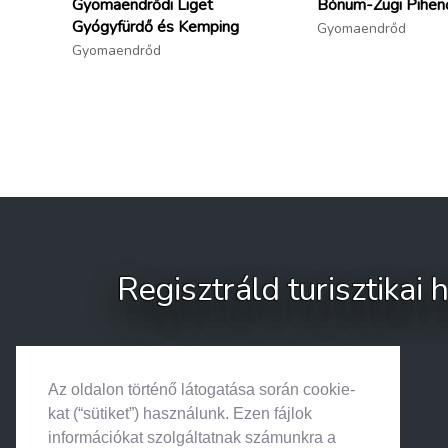
Gyomaendrődi Liget
Bónum-Zugi Pihen
Gyógyfürdő és Kemping
Gyomaendrőd
Gyomaendrőd
Regisztráld turisztikai
Az oldalon történő látogatása során cookie-
kat (“sütiket”) használunk. Ezen fájlok
információkat szolgáltatnak számunkra a